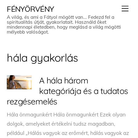
Skip
Men
FÉNYÖRVÉNY
to
A világ, és ami a Fátyol mögött van... Fedezd fel a
spiritualitás útját, gyakorlatait. Használd őket
content
mindennapi életedben, hogy meglásd a világ mögötti
mélyebb valóságot.
hála gyakorlás
A hála három
kategóriája és a tudatos
rezgésemelés
Hála önmagunkért Hála önmagunkért Ezek olyan
dolgok, amelyeket értékelni tudsz magadban,
például „Hálás vagyok az erőmért, hálás vagyok az