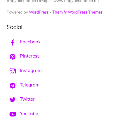
Angyalmandala Design - www.angyalmandala.hu
Powered by
WordPress
•
Themify WordPress Themes
Social
Facebook
Pinterest
Instagram
Telegram
Twitter
YouTube
Back
To
Top