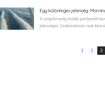
Egy különleges jelenség: Mornin
A szigetország északi partjainál tava
jelenséget. Szakemberek csak Morni
1
2
3