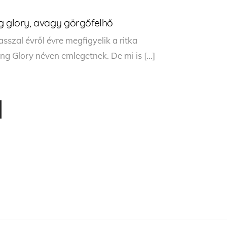
g glory, avagy görgőfelhő
sszal évről évre megfigyelik a ritka
ng Glory néven emlegetnek. De mi is […]