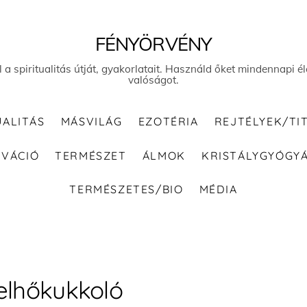
FÉNYÖRVÉNY
el a spiritualitás útját, gyakorlatait. Használd őket mindennapi
valóságot.
UALITÁS
MÁSVILÁG
EZOTÉRIA
REJTÉLYEK/TI
IVÁCIÓ
TERMÉSZET
ÁLMOK
KRISTÁLYGYÓGY
TERMÉSZETES/BIO
MÉDIA
elhőkukkoló