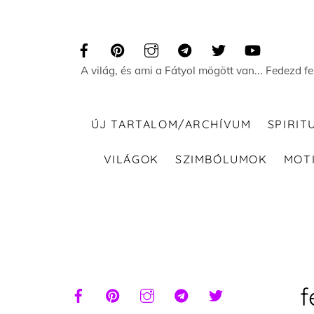
Skip
to
content
A világ, és ami a Fátyol mögött van... Fedezd f
ÚJ TARTALOM/ARCHÍVUM
SPIRIT
VILÁGOK
SZIMBÓLUMOK
MOT
f