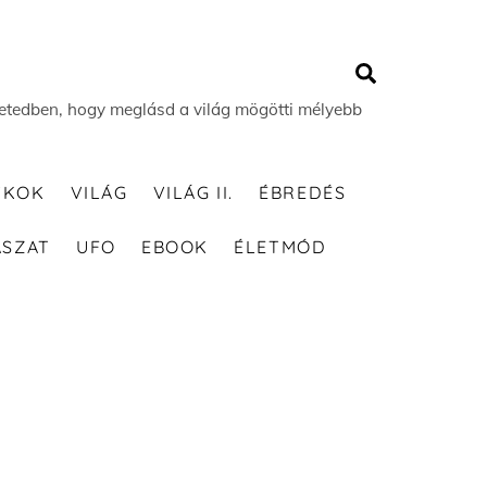
Search
 életedben, hogy meglásd a világ mögötti mélyebb
TKOK
VILÁG
VILÁG II.
ÉBREDÉS
ÁSZAT
UFO
EBOOK
ÉLETMÓD