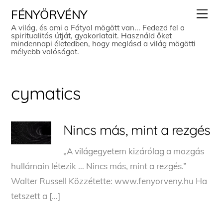
Skip
Men
FÉNYÖRVÉNY
to
A világ, és ami a Fátyol mögött van... Fedezd fel a
spiritualitás útját, gyakorlatait. Használd őket
content
mindennapi életedben, hogy meglásd a világ mögötti
mélyebb valóságot.
cymatics
Nincs más, mint a rezgés
„A világegyetem kizárólag a mozgás
hullámain létezik … Nincs más, mint a rezgés.”
Walter Russell Közzétette: www.fenyorveny.hu Ha
tetszett a […]