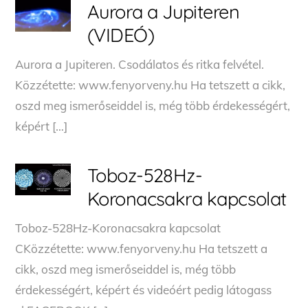
Aurora a Jupiteren
(VIDEÓ)
Aurora a Jupiteren. Csodálatos és ritka felvétel.
Közzétette: www.fenyorveny.hu Ha tetszett a cikk,
oszd meg ismerőseiddel is, még több érdekességért,
képért […]
Toboz-528Hz-
Koronacsakra kapcsolat
Toboz-528Hz-Koronacsakra kapcsolat
CKözzétette: www.fenyorveny.hu Ha tetszett a
cikk, oszd meg ismerőseiddel is, még több
érdekességért, képért és videóért pedig látogass