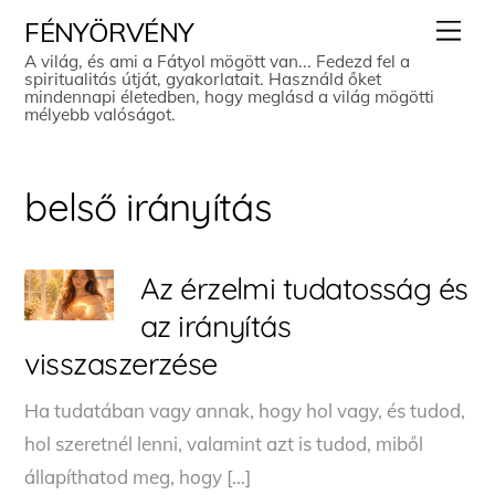
Skip
Men
FÉNYÖRVÉNY
to
A világ, és ami a Fátyol mögött van... Fedezd fel a
spiritualitás útját, gyakorlatait. Használd őket
content
mindennapi életedben, hogy meglásd a világ mögötti
mélyebb valóságot.
belső irányítás
Az érzelmi tudatosság és
az irányítás
visszaszerzése
Ha tudatában vagy annak, hogy hol vagy, és tudod,
hol szeretnél lenni, valamint azt is tudod, miből
állapíthatod meg, hogy […]