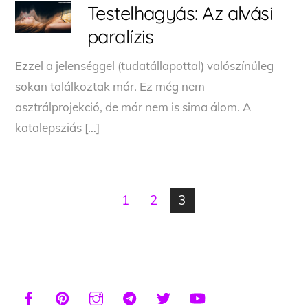
Testelhagyás: Az alvási
paralízis
Ezzel a jelenséggel (tudatállapottal) valószínűleg
sokan találkoztak már. Ez még nem
asztrálprojekció, de már nem is sima álom. A
katalepsziás […]
1
2
3