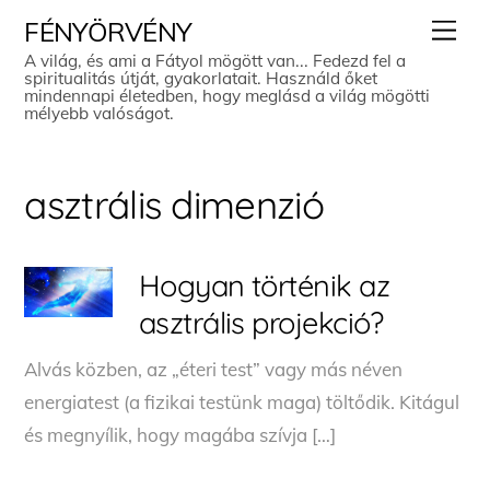
Skip
Men
FÉNYÖRVÉNY
to
A világ, és ami a Fátyol mögött van... Fedezd fel a
spiritualitás útját, gyakorlatait. Használd őket
content
mindennapi életedben, hogy meglásd a világ mögötti
mélyebb valóságot.
asztrális dimenzió
Hogyan történik az
asztrális projekció?
Alvás közben, az „éteri test” vagy más néven
energiatest (a fizikai testünk maga) töltődik. Kitágul
és megnyílik, hogy magába szívja […]