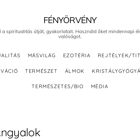
FÉNYÖRVÉNY
el a spiritualitás útját, gyakorlatait. Használd őket mindennapi
valóságot.
UALITÁS
MÁSVILÁG
EZOTÉRIA
REJTÉLYEK/TI
IVÁCIÓ
TERMÉSZET
ÁLMOK
KRISTÁLYGYÓGY
TERMÉSZETES/BIO
MÉDIA
ngyalok