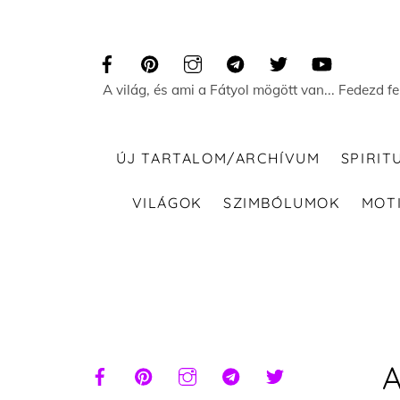
Skip
to
content
A világ, és ami a Fátyol mögött van... Fedezd f
ÚJ TARTALOM/ARCHÍVUM
SPIRIT
VILÁGOK
SZIMBÓLUMOK
MOT
A