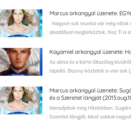
Marcus arkangyal üzenete: EGYes
Nagyon sok munka vár még rátok d
akadállyal megbirkóztok, hisz Ti is 
Kayamiel arkangyal üzenete: Ha
Az alma és a körte látszólag kívülr
tápláló. Bizony köztetek is van sok [
Marcus arkangyal üzenete: Sugá
és a Szeretet lángját (2013.aug.1
Maradjatok meg Hitetekben. Sugáro
Szeretet lángját. Most sokkal nagyo