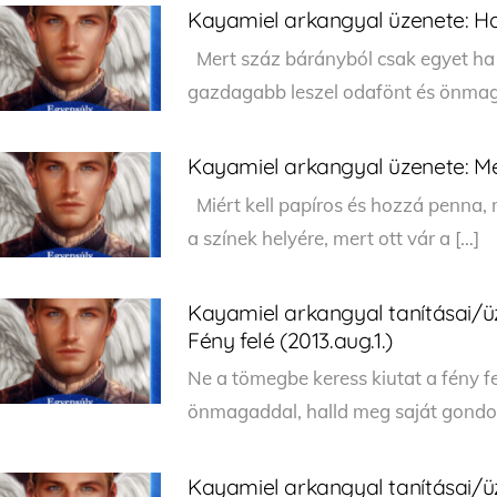
Kayamiel arkangyal üzenete: Ha
Mert száz bárányból csak egyet ha
gazdagabb leszel odafönt és önmag
Kayamiel arkangyal üzenete: Me
Miért kell papíros és hozzá penna,
a színek helyére, mert ott vár a […]
Kayamiel arkangyal tanításai/ü
Fény felé (2013.aug.1.)
Ne a tömegbe keress kiutat a fény 
önmagaddal, halld meg saját gondol
Kayamiel arkangyal tanításai/üz