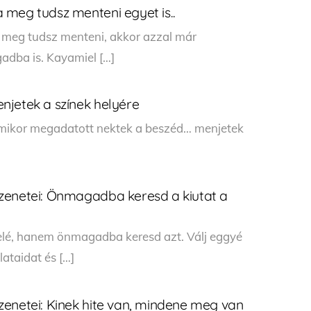
 meg tudsz menteni egyet is..
 meg tudsz menteni, akkor azzal már
adba is. Kayamiel […]
njetek a színek helyére
 mikor megadatott nektek a beszéd… menjetek
zenetei: Önmagadba keresd a kiutat a
felé, hanem önmagadba keresd azt. Válj eggyé
ataidat és […]
enetei: Kinek hite van, mindene meg van