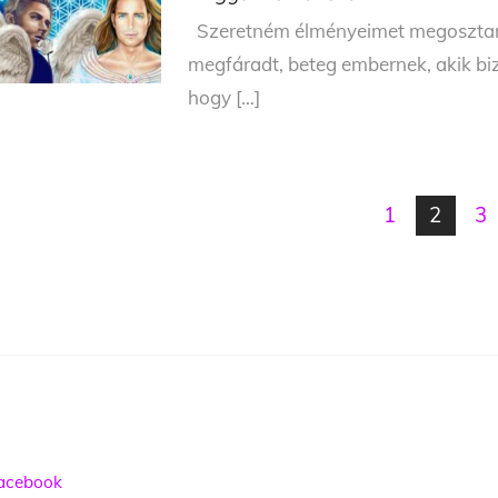
Szeretném élményeimet megosztani 
megfáradt, beteg embernek, akik b
hogy […]
1
2
3
acebook