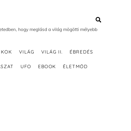
Search
 életedben, hogy meglásd a világ mögötti mélyebb
TKOK
VILÁG
VILÁG II.
ÉBREDÉS
ÁSZAT
UFO
EBOOK
ÉLETMÓD