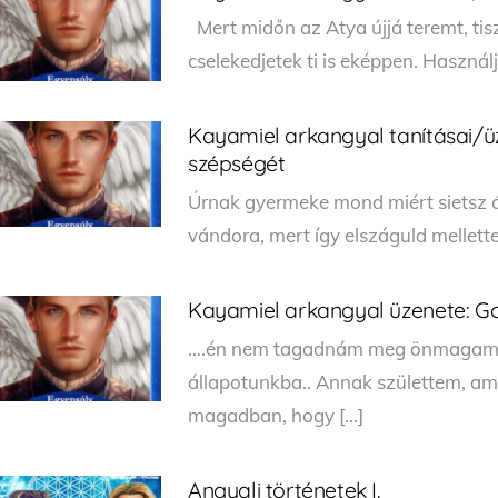
Mert midőn az Atya újjá teremt, tisz
cselekedjetek ti is eképpen. Használ
Kayamiel arkangyal tanításai/ü
szépségét
Úrnak gyermeke mond miért sietsz ál
vándora, mert így elszáguld melletted
Kayamiel arkangyal üzenete: Go
….én nem tagadnám meg önmagam, m
állapotunkba.. Annak születtem, ami
magadban, hogy […]
Angyali történetek I.