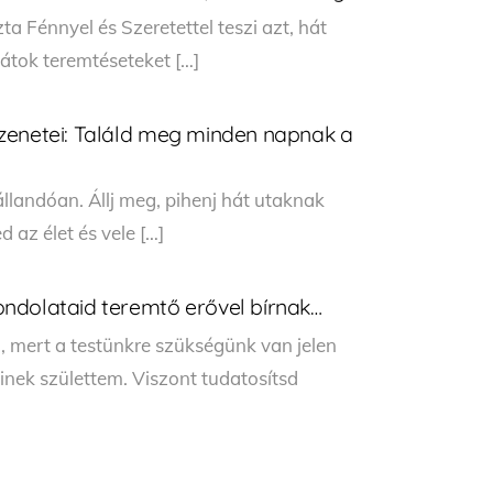
ta Fénnyel és Szeretettel teszi azt, hát
játok teremtéseteket […]
zenetei: Találd meg minden napnak a
landóan. Állj meg, pihenj hát utaknak
 az élet és vele […]
ndolataid teremtő erővel bírnak…
ert a testünkre szükségünk van jelen
nek születtem. Viszont tudatosítsd