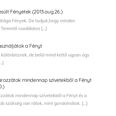
ült Fényetek (2013.aug.26.)
rága Fények. De tudjuk,hogy minden
a Teremtő csodálatos […]
sználjátok a Fényt
ől különböznek, de belül mind kettő ugyan úgy
…]
rozzátok mindennap szívetekből a Fényt
0.)
zzátok mindennap szívetekből a Fényt és a
bb szükség van rátok, mint gondolnátok. […]