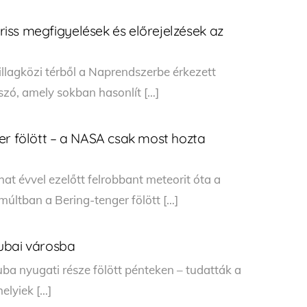
friss megfigyelések és előrejelzések az
sillagközi térből a Naprendszerbe érkezett
szó, amely sokban hasonlít […]
er fölött – a NASA csak most hozta
hat évvel ezelőtt felrobbant meteorit óta a
múltban a Bering-tenger fölött […]
ubai városba
ba nyugati része fölött pénteken – tudatták a
elyiek […]