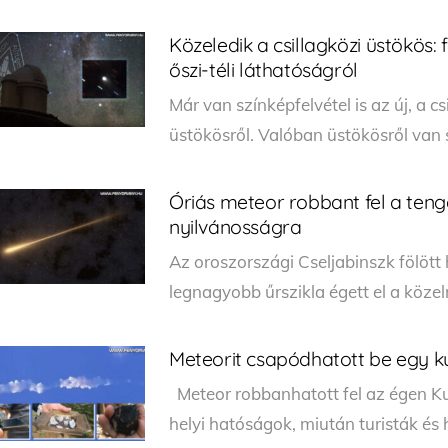
Közeledik a csillagközi üstökös: 
őszi-téli láthatóságról
Már van színképfelvétel is az új, a c
üstökösről. Valóban üstökösről van 
Óriás meteor robbant fel a teng
nyilvánosságra
Az oroszországi Cseljabinszk fölött 
legnagyobb űrszikla égett el a közel
Meteorit csapódhatott be egy k
Meteor robbanhatott fel az égen Ku
helyi hatóságok, miután turisták és h