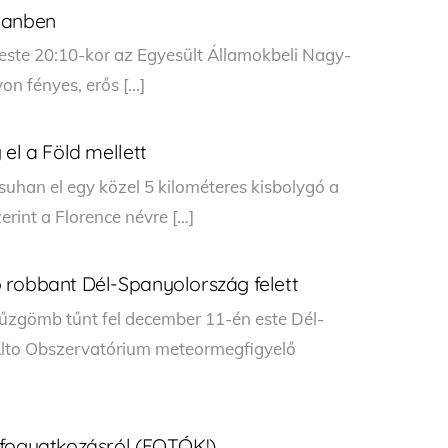
iganben
t este 20:10-kor az Egyesült Államokbeli Nagy-
yon fényes, erős […]
el a Föld mellett
uhan el egy közel 5 kilométeres kisbolygó a
rint a Florence névre […]
 robbant Dél-Spanyolország felett
tűzgömb tűnt fel december 11-én este Dél-
 Alto Obszervatórium meteormegfigyelő
pfogyatkozásról (FOTÓK!)