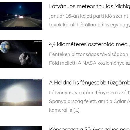
Látványos meteorithullás Mich
Január 16-án keleti parti idő szerin
tavak körüli hét államból is egy nag
4,4 kilométeres aszteroida megy 
Pénteken biztonságos távolságban s
Föld mellett. A NASA közleménye sze
A Holdnál is fényesebb tűzgömb
Látványos, vakítóan fényesen izzó 
Spanyolország felett, amit a Calar
kamerái is […]
Képsorozat a 2016-os teljes na