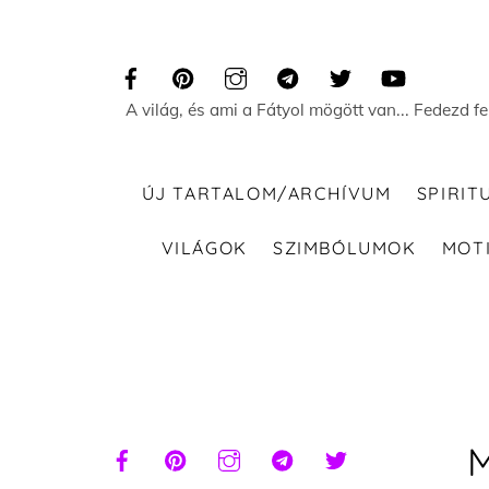
Skip
to
content
A világ, és ami a Fátyol mögött van... Fedezd f
ÚJ TARTALOM/ARCHÍVUM
SPIRIT
VILÁGOK
SZIMBÓLUMOK
MOT
M