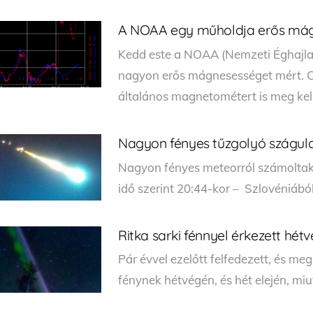
A NOAA egy műholdja erős mág
Kedd este a NOAA (Nemzeti Éghajla
nagyon erős mágnesességet mért. O
általános magnetométert is meg kell
Nagyon fényes tűzgolyó száguldo
Nagyon fényes meteorról számoltak b
idő szerint 20:44-kor – Szlovéniából
Ritka sarki fénnyel érkezett hét
Pár évvel ezelőtt felfedezett, és meg
fénynek hétvégén, és hét elején, miut