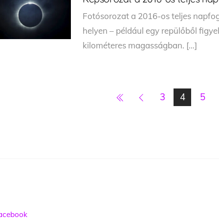
Fotósorozat a 2016-os teljes napfogy
helyen – például egy repülőből figy
kilométeres magasságban. […]
3
4
5
acebook