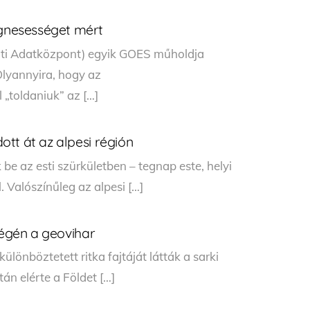
nesességet mért
ti Adatközpont) egyik GOES műholdja
lyannyira, hogy az
 „toldaniuk” az […]
tt át az alpesi régión
e az esti szürkületben – tegnap este, helyi
. Valószínűleg az alpesi […]
végén a geovihar
különböztetett ritka fajtáját látták a sarki
án elérte a Földet […]