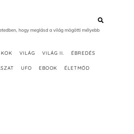
Search
 életedben, hogy meglásd a világ mögötti mélyebb
TKOK
VILÁG
VILÁG II.
ÉBREDÉS
ÁSZAT
UFO
EBOOK
ÉLETMÓD