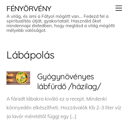
Skip
Men
FÉNYÖRVÉNY
to
A világ, és ami a Fátyol mögött van... Fedezd fel a
spiritualitás útját, gyakorlatait. Használd őket
content
mindennapi életedben, hogy meglásd a világ mögötti
mélyebb valóságot.
Lábápolás
Gyógynövényes
lábfürdő /házilag/
A fáradt lábakra kiváló ez a recept. Mindenki
könnyedén elkészítheti. Hozzávalók Kb 2-3 liter víz
(a lavór méretétől függ) egy […]