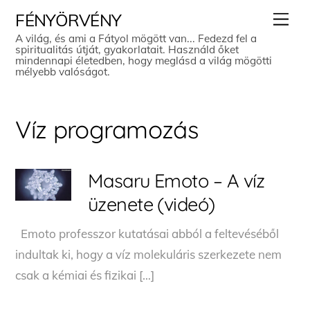
Skip
Men
FÉNYÖRVÉNY
to
A világ, és ami a Fátyol mögött van... Fedezd fel a
spiritualitás útját, gyakorlatait. Használd őket
content
mindennapi életedben, hogy meglásd a világ mögötti
mélyebb valóságot.
Víz programozás
Masaru Emoto – A víz
üzenete (videó)
Emoto professzor kutatásai abból a feltevéséből
indultak ki, hogy a víz molekuláris szerkezete nem
csak a kémiai és fizikai […]