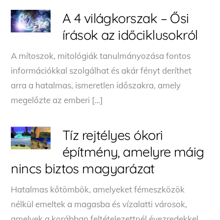
A 4 világkorszak – Ősi
írások az időciklusokról
A mítoszok, mitológiák tanulmányozása fontos
információkkal szolgálhat és akár fényt deríthet
arra a hatalmas, ismeretlen időszakra, amely
megelőzte az emberi […]
Tíz rejtélyes ókori
építmény, amelyre máig
nincs biztos magyarázat
Hatalmas kőtömbök, amelyeket fémeszközök
nélkül emeltek a magasba és vízalatti városok,
amelyek a korábban feltételezettnél évezredekkel