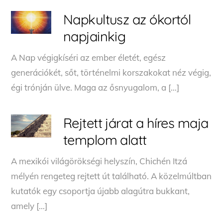
Napkultusz az ókortól
napjainkig
A Nap végigkíséri az ember életét, egész
generációkét, sőt, történelmi korszakokat néz végig,
égi trónján ülve. Maga az ősnyugalom, a […]
Rejtett járat a híres maja
templom alatt
A mexikói világörökségi helyszín, Chichén Itzá
mélyén rengeteg rejtett út található. A közelmúltban
kutatók egy csoportja újabb alagútra bukkant,
amely […]