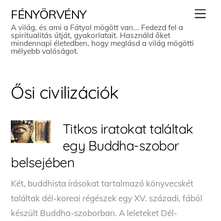
Skip
Men
FÉNYÖRVÉNY
to
A világ, és ami a Fátyol mögött van... Fedezd fel a
spiritualitás útját, gyakorlatait. Használd őket
content
mindennapi életedben, hogy meglásd a világ mögötti
mélyebb valóságot.
Ősi civilizációk
Titkos iratokat találtak
egy Buddha-szobor
belsejében
Két, buddhista írásokat tartalmazó könyvecskét
találtak dél-koreai régészek egy XV. századi, fából
készült Buddha-szoborban. A leleteket Dél-