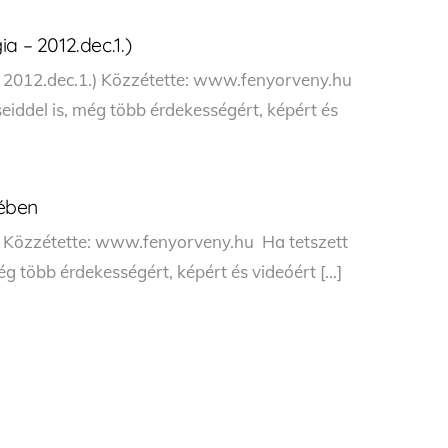
a – 2012.dec.1.)
– 2012.dec.1.) Közzétette: www.fenyorveny.hu
eiddel is, még több érdekességért, képért és
ében
 Közzétette: www.fenyorveny.hu Ha tetszett
ég több érdekességért, képért és videóért […]