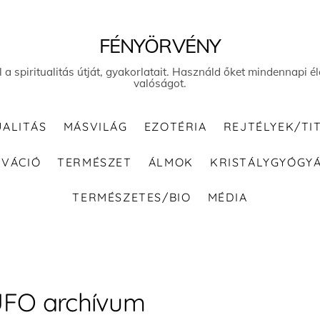
FÉNYÖRVÉNY
el a spiritualitás útját, gyakorlatait. Használd őket mindennapi
valóságot.
UALITÁS
MÁSVILÁG
EZOTÉRIA
REJTÉLYEK/TI
IVÁCIÓ
TERMÉSZET
ÁLMOK
KRISTÁLYGYÓGY
TERMÉSZETES/BIO
MÉDIA
FO archívum