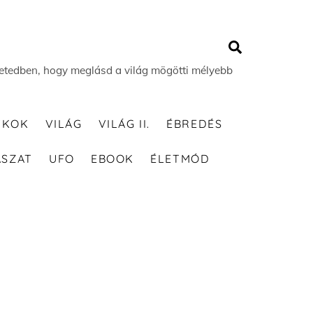
Search
 életedben, hogy meglásd a világ mögötti mélyebb
TKOK
VILÁG
VILÁG II.
ÉBREDÉS
ÁSZAT
UFO
EBOOK
ÉLETMÓD