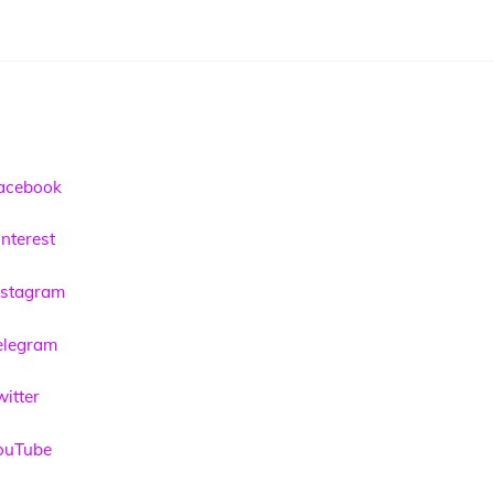
acebook
nterest
nstagram
elegram
itter
ouTube