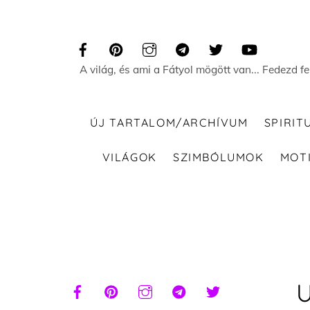
Skip
to
content
A világ, és ami a Fátyol mögött van... Fedezd f
ÚJ TARTALOM/ARCHÍVUM
SPIRIT
VILÁGOK
SZIMBÓLUMOK
MOT
U