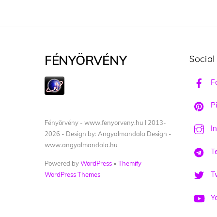
FÉNYÖRVÉNY
Social
F
Pi
Fényörvény - www.fenyorveny.hu I 2013-
I
2026 - Design by: Angyalmandala Design -
www.angyalmandala.hu
T
Powered by
WordPress
•
Themify
Tw
WordPress Themes
Y