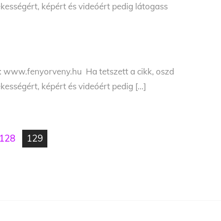
kességért, képért és videóért pedig látogass
 www.fenyorveny.hu Ha tetszett a cikk, oszd
kességért, képért és videóért pedig […]
128
129