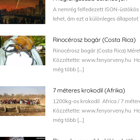
A nemrég felfedezett ISON-üstökös 
lehet, ám ezt a különleges állapotot
Rinocérosz bogár (Costa Rica)
Rinocérosz bogár (Costa Rica) Mére
Közzétette: www.fenyorveny.hu Ha t
még több […]
7 méteres krokodil (Afrika)
1200kg-os krokodil Africa / 7 méter
Közzétette: www.fenyorveny.hu Ha t
még több […]