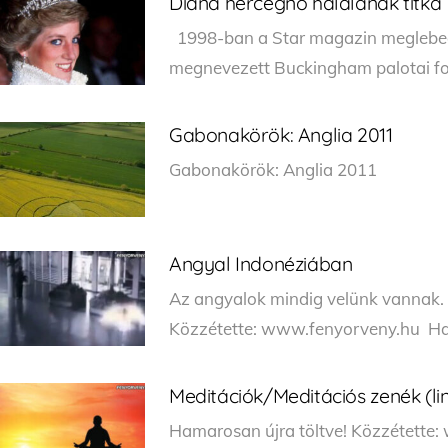
Diana hercegnő halálának titka
1998-ban a Star magazin meglebegt
megnevezett Buckingham palotai forr
Gabonakörök: Anglia 2011
Gabonakörök: Anglia 2
Angyal Indonéziában
Az angyalok mindig velünk vannak. 
Közzétette: www.fenyorveny.hu Ha t
Meditációk/Meditációs zenék (li
Hamarosan újra töltve! Közzétette: