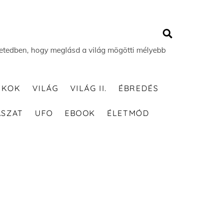
Search
 életedben, hogy meglásd a világ mögötti mélyebb
TKOK
VILÁG
VILÁG II.
ÉBREDÉS
ÁSZAT
UFO
EBOOK
ÉLETMÓD