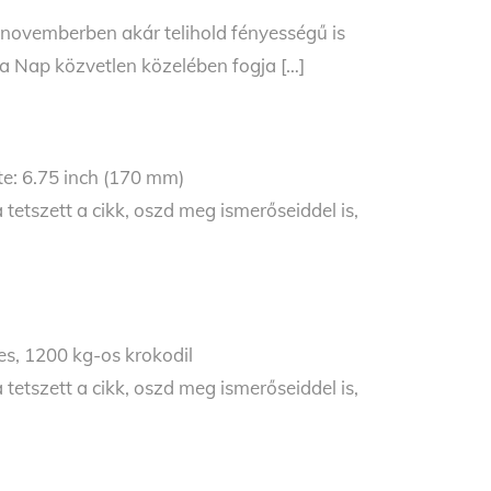
novemberben akár telihold fényességű is
 a Nap közvetlen közelében fogja […]
te: 6.75 inch (170 mm)
etszett a cikk, oszd meg ismerőseiddel is,
es, 1200 kg-os krokodil
etszett a cikk, oszd meg ismerőseiddel is,