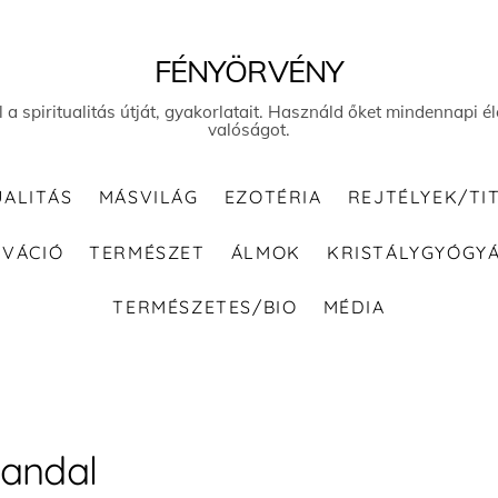
FÉNYÖRVÉNY
el a spiritualitás útját, gyakorlatait. Használd őket mindennapi
valóságot.
UALITÁS
MÁSVILÁG
EZOTÉRIA
REJTÉLYEK/TI
IVÁCIÓ
TERMÉSZET
ÁLMOK
KRISTÁLYGYÓGY
TERMÉSZETES/BIO
MÉDIA
andal