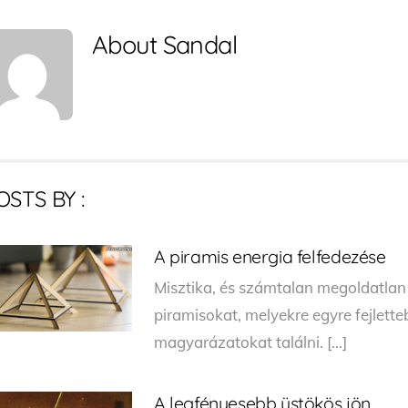
About
Sandal
OSTS BY :
A piramis energia felfedezése
Misztika, és számtalan megoldatlan r
piramisokat, melyekre egyre fejlett
magyarázatokat találni. […]
A legfényesebb üstökös jön