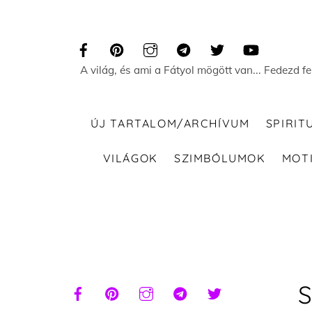
Skip
to
content
A világ, és ami a Fátyol mögött van... Fedezd f
ÚJ TARTALOM/ARCHÍVUM
SPIRIT
VILÁGOK
SZIMBÓLUMOK
MOT
S