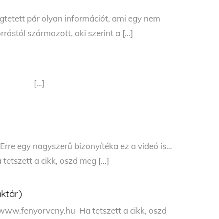
etett pár olyan információt, ami egy nem
ástól származott, aki szerint a […]
011 […]
Erre egy nagyszerű bizonyítéka ez a videó is…
etszett a cikk, oszd meg […]
nktár)
 www.fenyorveny.hu Ha tetszett a cikk, oszd