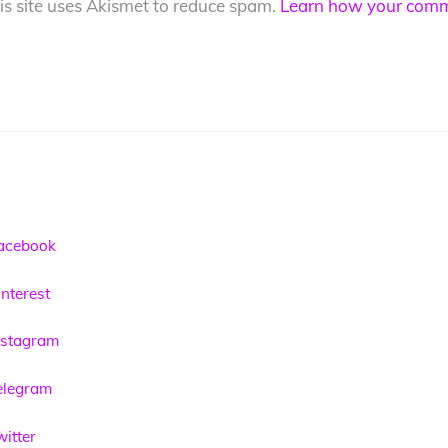
is site uses Akismet to reduce spam.
Learn how your comme
acebook
nterest
nstagram
elegram
itter