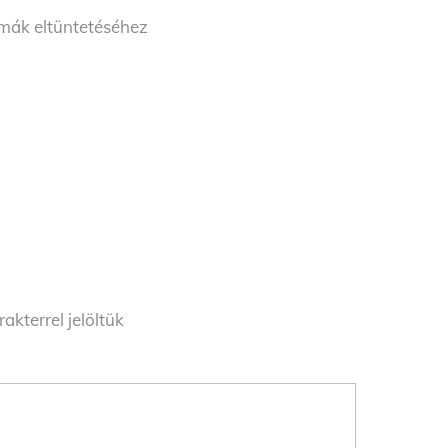
émák eltüntetéséhez
akterrel jelöltük