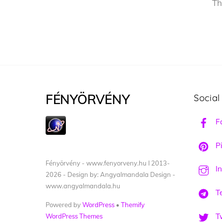
Th
FÉNYÖRVÉNY
Social
F
Pi
Fényörvény - www.fenyorveny.hu I 2013-
I
2026 - Design by: Angyalmandala Design -
www.angyalmandala.hu
T
Powered by
WordPress
•
Themify
Tw
WordPress Themes