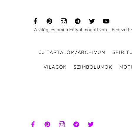
Skip
to
content
A világ, és ami a Fátyol mögött van... Fedezd f
ÚJ TARTALOM/ARCHÍVUM
SPIRIT
VILÁGOK
SZIMBÓLUMOK
MOT