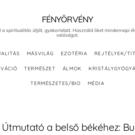
FÉNYÖRVÉNY
el a spiritualitás útját, gyakorlatait. Használd őket mindennapi
valóságot.
UALITÁS
MÁSVILÁG
EZOTÉRIA
REJTÉLYEK/TI
IVÁCIÓ
TERMÉSZET
ÁLMOK
KRISTÁLYGYÓGY
TERMÉSZETES/BIO
MÉDIA
Útmutató a belső békéhez: Bud