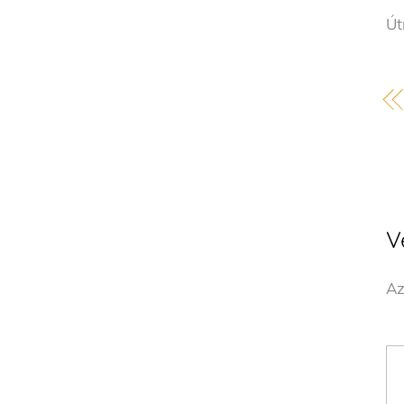
Út
V
Az