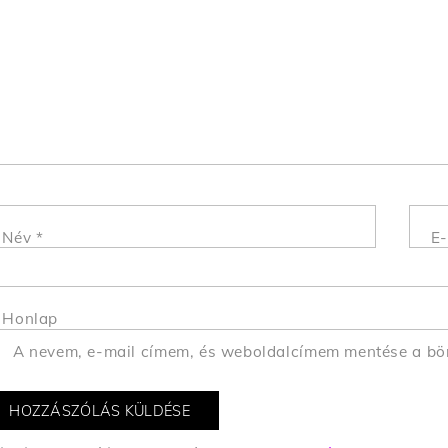
Név
*
E-
Honlap
A nevem, e-mail címem, és weboldalcímem mentése a b