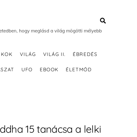
Search
 életedben, hogy meglásd a világ mögötti mélyebb
TKOK
VILÁG
VILÁG II.
ÉBREDÉS
ÁSZAT
UFO
EBOOK
ÉLETMÓD
dha 15 tanácsa a lelki