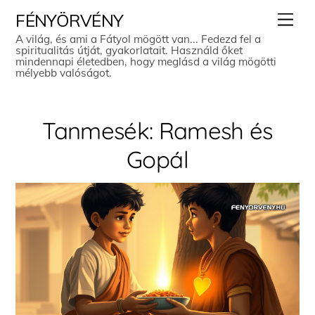
Skip
Men
FÉNYÖRVÉNY
to
A világ, és ami a Fátyol mögött van... Fedezd fel a
spiritualitás útját, gyakorlatait. Használd őket
content
mindennapi életedben, hogy meglásd a világ mögötti
mélyebb valóságot.
Tanmesék: Ramesh és
Gopál