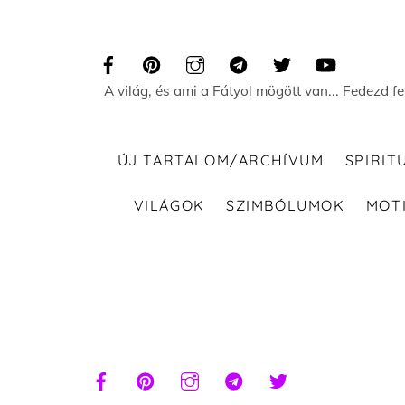
Skip
to
content
A világ, és ami a Fátyol mögött van... Fedezd f
ÚJ TARTALOM/ARCHÍVUM
SPIRIT
VILÁGOK
SZIMBÓLUMOK
MOT