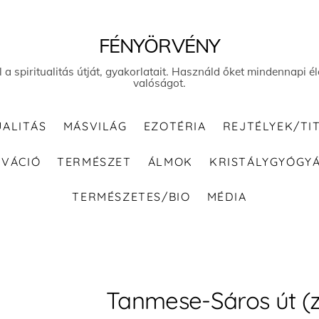
FÉNYÖRVÉNY
el a spiritualitás útját, gyakorlatait. Használd őket mindennapi
valóságot.
UALITÁS
MÁSVILÁG
EZOTÉRIA
REJTÉLYEK/TI
IVÁCIÓ
TERMÉSZET
ÁLMOK
KRISTÁLYGYÓGY
TERMÉSZETES/BIO
MÉDIA
Tanmese-Sáros út (