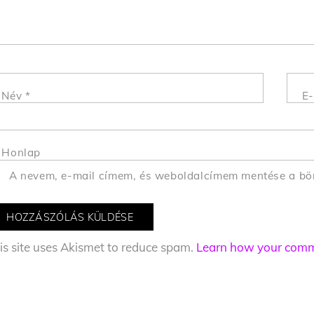
Név
*
E-
Honlap
A nevem, e-mail címem, és weboldalcímem mentése a b
is site uses Akismet to reduce spam.
Learn how your comme