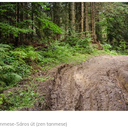
nmese-Sáros út (zen tanmese)