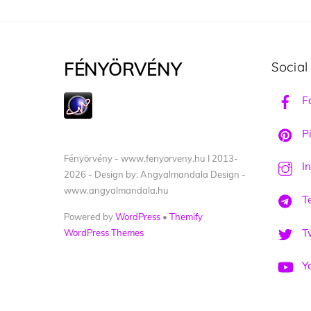
FÉNYÖRVÉNY
Social
F
Pi
Fényörvény - www.fenyorveny.hu I 2013-
I
2026 - Design by: Angyalmandala Design -
www.angyalmandala.hu
T
Powered by
WordPress
•
Themify
Tw
WordPress Themes
Y