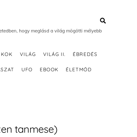
Search
 életedben, hogy meglásd a világ mögötti mélyebb
TKOK
VILÁG
VILÁG II.
ÉBREDÉS
ÁSZAT
UFO
EBOOK
ÉLETMÓD
zen tanmese)