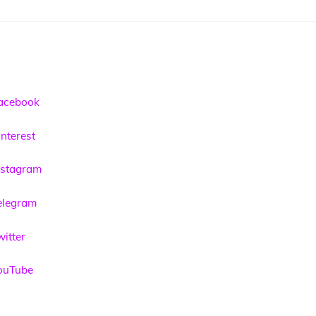
acebook
nterest
nstagram
elegram
itter
ouTube