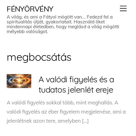
Skip
Men
FÉNYÖRVÉNY
to
A világ, és ami a Fátyol mögött van... Fedezd fel a
spiritualitás útját, gyakorlatait. Használd őket
content
mindennapi életedben, hogy meglásd a világ mögötti
mélyebb valóságot.
megbocsátás
A valódi figyelés és a
tudatos jelenlét ereje
A valódi figyelés sokkal több, mint meghallás. A
valódi figyelés az éber figyelem megjelenése, ami a
jelenlétnek azon tere, amelyben […]