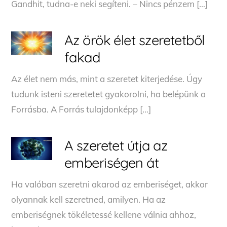
Gandhit, tudna-e neki segíteni. – Nincs pénzem […]
Az örök élet szeretetből
fakad
Az élet nem más, mint a szeretet kiterjedése. Úgy
tudunk isteni szeretetet gyakorolni, ha belépünk a
Forrásba. A Forrás tulajdonképp […]
A szeretet útja az
emberiségen át
Ha valóban szeretni akarod az emberiséget, akkor
olyannak kell szeretned, amilyen. Ha az
emberiségnek tökéletessé kellene válnia ahhoz,