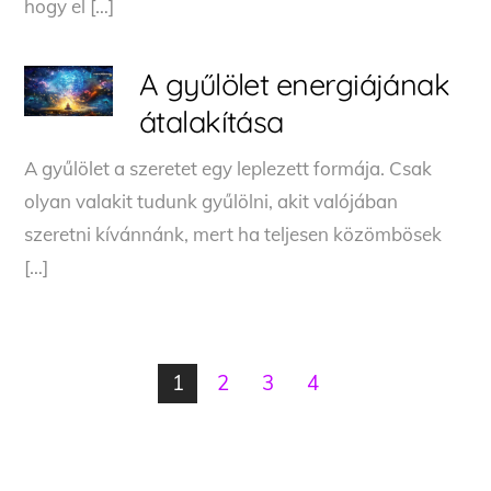
hogy el […]
A gyűlölet energiájának
átalakítása
A gyűlölet a szeretet egy leplezett formája. Csak
olyan valakit tudunk gyűlölni, akit valójában
szeretni kívánnánk, mert ha teljesen közömbösek
[…]
1
2
3
4