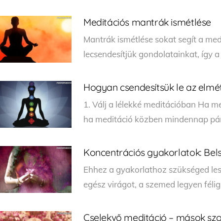
Meditációs mantrák ismétlése
Mantrák ismétlése sokat segít a med
lecsendesítjük gondolatainkat, így 
Hogyan csendesítsük le az elmé
1. Válj a lélekké meditációban Ha me
ha meditáció közben mindennap pár 
Koncentrációs gyakorlatok: Bel
Ehhez a gyakorlathoz szükséged le
egész virágot, a szemed legyen félig n
Cselekvő meditáció – mások szo