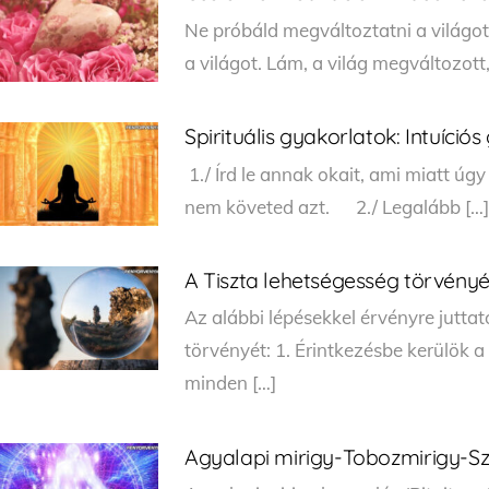
Ne próbáld megváltoztatni a világot
a világot. Lám, a világ megváltozott
Spirituális gyakorlatok: Intuíció
1./ Írd le annak okait, ami miatt úg
nem követed azt. 2./ Legalább […]
A Tiszta lehetségesség törvény
Az alábbi lépésekkel érvényre jutta
törvényét: 1. Érintkezésbe kerülök a
minden […]
Agyalapi mirigy-Tobozmirigy-Sz