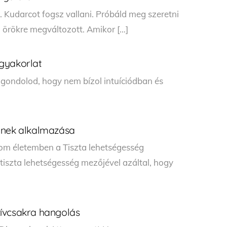
. Kudarcot fogsz vallani. Próbáld meg szeretni
, örökre megváltozott. Amikor […]
s gyakorlat
y gondolod, hogy nem bízol intuíciódban és
ének alkalmazása
tom életemben a Tiszta lehetségesség
 tiszta lehetségesség mezőjével azáltal, hogy
ívcsakra hangolás