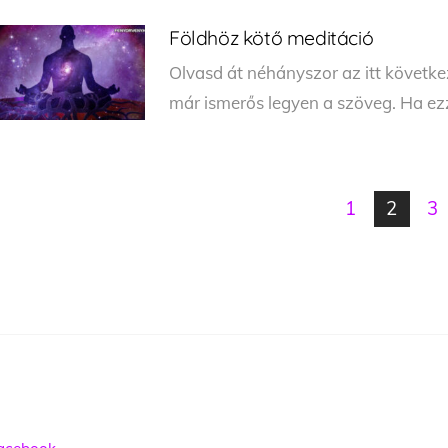
Földhöz kötő meditáció
Olvasd át néhányszor az itt követk
már ismerős legyen a szöveg. Ha ezz
1
2
3