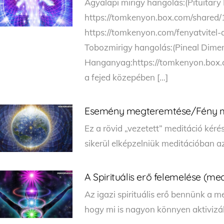
Agyalapi mirigy hangolás:(Pituita
https://tomkenyon.box.com/shared
https://tomkenyon.com/fenyatvitel-
Tobozmirigy hangolás:(Pineal Dime
Hanganyag:https://tomkenyon.box.co
a fejed közepében […]
Esemény megteremtése/Fény m
Ez a rövid „vezetett” meditáció kéré
sikerül elképzelniük meditációban a
A Spirituális erő felemelése (me
Az igazi spirituális erő bennünk a m
hogy mi is nagyon könnyen aktivizá