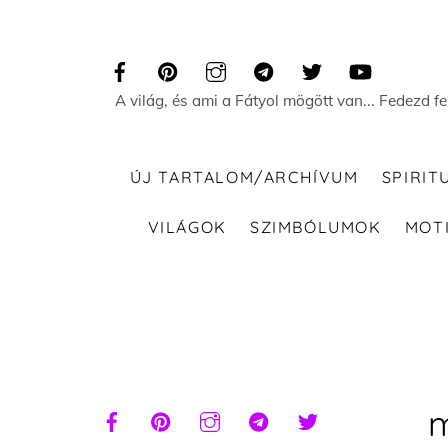
Skip
to
content
A világ, és ami a Fátyol mögött van... Fedezd f
ÚJ TARTALOM/ARCHÍVUM
SPIRIT
VILÁGOK
SZIMBÓLUMOK
MOT
m