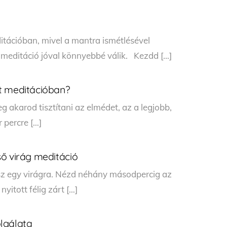
itációban, mivel a mantra ismétlésével
a meditáció jóval könnyebbé válik. Kezdd […]
t meditációban?
g akarod tisztítani az elmédet, az a legjobb,
percre […]
ső virág meditáció
sz egy virágra. Nézd néhány másodpercig az
yitott félig zárt […]
lgálata