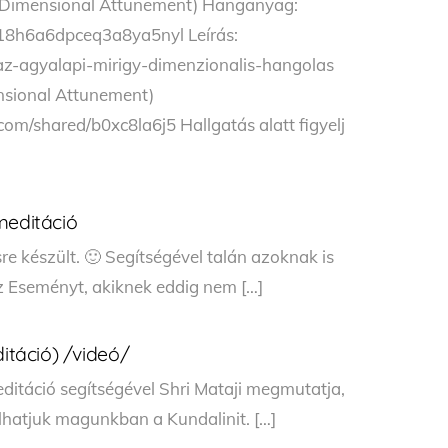
ry Dimensional Attunement) Hanganyag:
/18h6a6dpceq3a8ya5nyl Leírás:
az-agyalapi-mirigy-dimenzionalis-hangolas
nsional Attunement)
m/shared/b0xc8la6j5 Hallgatás alatt figyelj
editáció
sre készült. 🙂 Segítségével talán azoknak is
z Eseményt, akiknek eddig nem […]
ditáció) /videó/
editáció segítségével Shri Mataji megmutatja,
lhatjuk magunkban a Kundalinit. […]