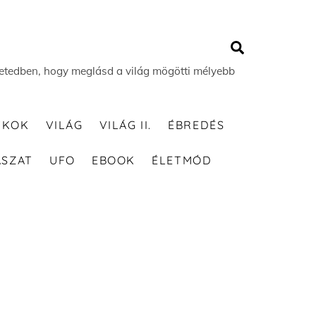
Search
 életedben, hogy meglásd a világ mögötti mélyebb
TKOK
VILÁG
VILÁG II.
ÉBREDÉS
ÁSZAT
UFO
EBOOK
ÉLETMÓD