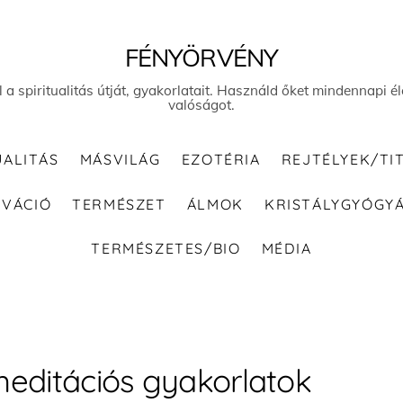
FÉNYÖRVÉNY
el a spiritualitás útját, gyakorlatait. Használd őket mindennapi
valóságot.
UALITÁS
MÁSVILÁG
EZOTÉRIA
REJTÉLYEK/TI
IVÁCIÓ
TERMÉSZET
ÁLMOK
KRISTÁLYGYÓGY
TERMÉSZETES/BIO
MÉDIA
editációs gyakorlatok