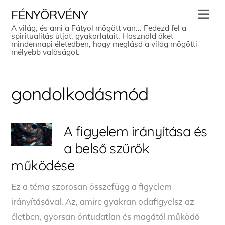
Skip
Men
FÉNYÖRVÉNY
to
A világ, és ami a Fátyol mögött van... Fedezd fel a
spiritualitás útját, gyakorlatait. Használd őket
content
mindennapi életedben, hogy meglásd a világ mögötti
mélyebb valóságot.
gondolkodásmód
A figyelem irányítása és
a belső szűrők
működése
Ez a téma szorosan összefügg a figyelem
irányításával. Az, amire gyakran odafigyelsz az
életben, gyorsan öntudatlan és magától működő