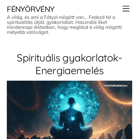
Skip
Men
FÉNYÖRVÉNY
to
A világ, és ami a Fátyol mögött van... Fedezd fel a
spiritualitás útját, gyakorlatait. Használd őket
content
mindennapi életedben, hogy meglásd a világ mögötti
mélyebb valóságot.
Spirituális gyakorlatok-
Energiaemelés