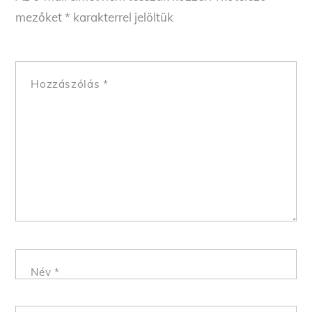
mezőket
*
karakterrel jelöltük
Hozzászólás
*
Név
*