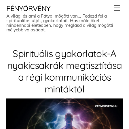
Skip
Men
FÉNYÖRVÉNY
to
A világ, és ami a Fátyol mögött van... Fedezd fel a
spiritualitás útját, gyakorlatait. Használd őket
content
mindennapi életedben, hogy meglásd a világ mögötti
mélyebb valóságot.
Spirituális gyakorlatok-A
nyakicsakrák megtisztítása
a régi kommunikációs
mintáktól