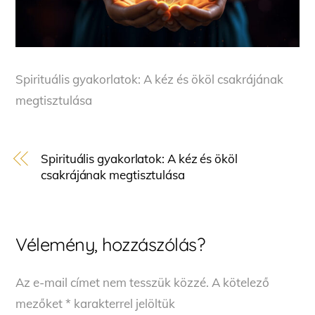
Spirituális gyakorlatok: A kéz és ököl csakrájának
megtisztulása
Spirituális gyakorlatok: A kéz és ököl
csakrájának megtisztulása
Vélemény, hozzászólás?
Az e-mail címet nem tesszük közzé.
A kötelező
mezőket
*
karakterrel jelöltük