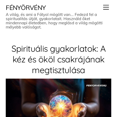
Skip
Men
FÉNYÖRVÉNY
to
A világ, és ami a Fátyol mögött van... Fedezd fel a
spiritualitás útját, gyakorlatait. Használd őket
content
mindennapi életedben, hogy meglásd a világ mögötti
mélyebb valóságot.
Spirituális gyakorlatok: A
kéz és ököl csakrájának
megtisztulása