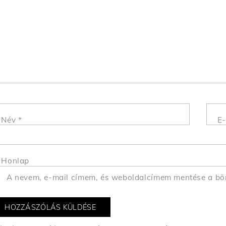
Név
*
E-
Honlap
A nevem, e-mail címem, és weboldalcímem mentése a b