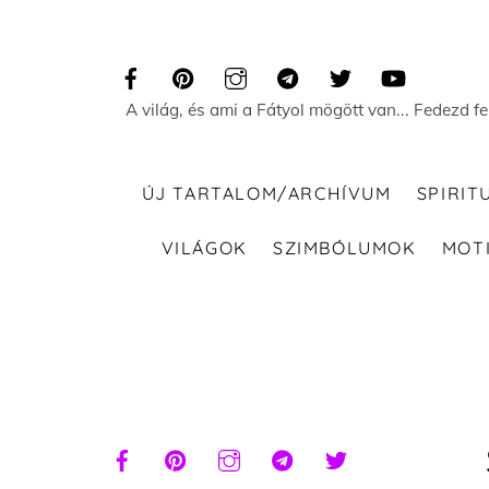
Skip
to
content
A világ, és ami a Fátyol mögött van... Fedezd f
ÚJ TARTALOM/ARCHÍVUM
SPIRIT
VILÁGOK
SZIMBÓLUMOK
MOT