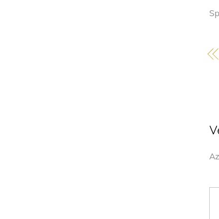
Sp
V
Az