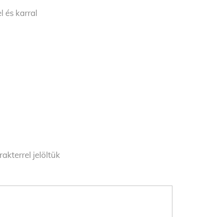
l és karral
akterrel jelöltük