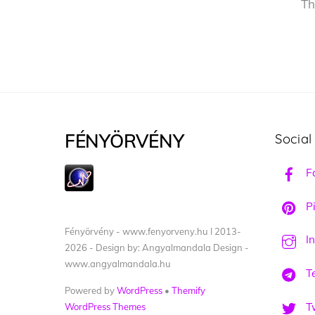
Th
FÉNYÖRVÉNY
Social
F
Pi
Fényörvény - www.fenyorveny.hu I 2013-
I
2026 - Design by: Angyalmandala Design -
www.angyalmandala.hu
T
Powered by
WordPress
•
Themify
Tw
WordPress Themes