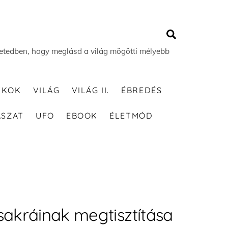
Search
 életedben, hogy meglásd a világ mögötti mélyebb
TKOK
VILÁG
VILÁG II.
ÉBREDÉS
ÁSZAT
UFO
EBOOK
ÉLETMÓD
csakráinak megtisztítása