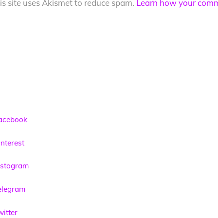
is site uses Akismet to reduce spam.
Learn how your comme
acebook
nterest
nstagram
elegram
itter