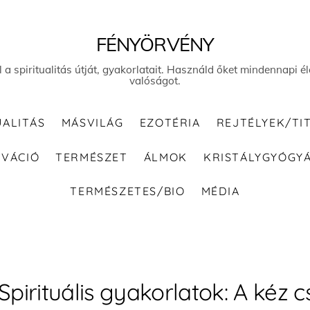
FÉNYÖRVÉNY
el a spiritualitás útját, gyakorlatait. Használd őket mindennapi
valóságot.
UALITÁS
MÁSVILÁG
EZOTÉRIA
REJTÉLYEK/TI
IVÁCIÓ
TERMÉSZET
ÁLMOK
KRISTÁLYGYÓGY
TERMÉSZETES/BIO
MÉDIA
Spirituális gyakorlatok: A kéz 