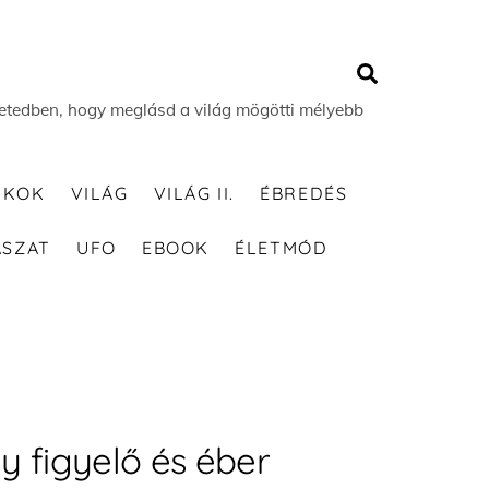
Search
 életedben, hogy meglásd a világ mögötti mélyebb
TKOK
VILÁG
VILÁG II.
ÉBREDÉS
ÁSZAT
UFO
EBOOK
ÉLETMÓD
gy figyelő és éber