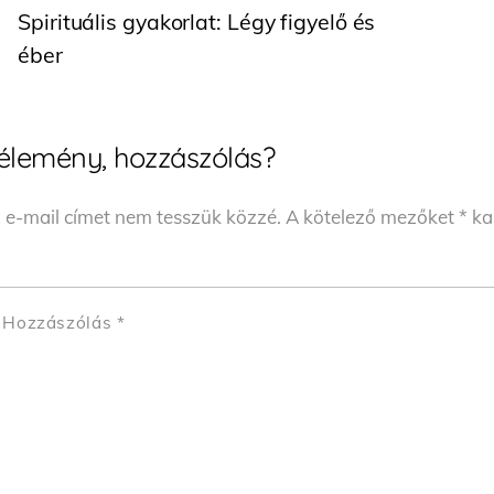
Spirituális gyakorlat: Légy figyelő és
éber
élemény, hozzászólás?
 e-mail címet nem tesszük közzé.
A kötelező mezőket
*
kar
Hozzászólás
*