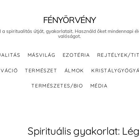
FÉNYÖRVÉNY
el a spiritualitás útját, gyakorlatait. Használd őket mindennapi
valóságot.
UALITÁS
MÁSVILÁG
EZOTÉRIA
REJTÉLYEK/TI
IVÁCIÓ
TERMÉSZET
ÁLMOK
KRISTÁLYGYÓGY
TERMÉSZETES/BIO
MÉDIA
Spirituális gyakorlat: Lé