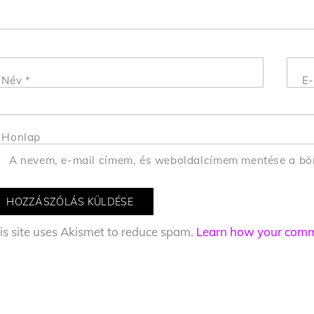
Név
*
E-
Honlap
A nevem, e-mail címem, és weboldalcímem mentése a b
is site uses Akismet to reduce spam.
Learn how your comme