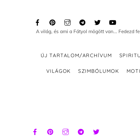
Skip
to
content
A világ, és ami a Fátyol mögött van... Fedezd f
ÚJ TARTALOM/ARCHÍVUM
SPIRIT
VILÁGOK
SZIMBÓLUMOK
MOT