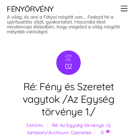
Skip
Men
FÉNYÖRVÉNY
to
A világ, és ami a Fátyol mögött van... Fedezd fel a
spiritualitás útját, gyakorlatait. Használd őket
content
mindennapi életedben, hogy meglásd a világ mögötti
mélyebb valóságot.
2016
02
02
Ré: Fény és Szeretet
vagytok /Az Egység
törvénye 1./
Ré: Az Egység törvénye
,
Új
SANDAL
tartalom/Archívum
,
Üzenetek
0