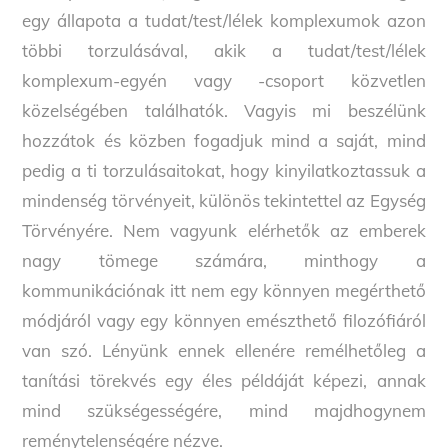
egy állapota a tudat/test/lélek komplexumok azon
többi torzulásával, akik a tudat/test/lélek
komplexum-egyén vagy -csoport közvetlen
közelségében találhatók. Vagyis mi beszélünk
hozzátok és közben fogadjuk mind a saját, mind
pedig a ti torzulásaitokat, hogy kinyilatkoztassuk a
mindenség törvényeit, különös tekintettel az Egység
Törvényére. Nem vagyunk elérhetők az emberek
nagy tömege számára, minthogy a
kommunikációnak itt nem egy könnyen megérthető
módjáról vagy egy könnyen emészthető filozófiáról
van szó. Lényünk ennek ellenére remélhetőleg a
tanítási törekvés egy éles példáját képezi, annak
mind szükségességére, mind majdhogynem
reménytelenségére nézve.