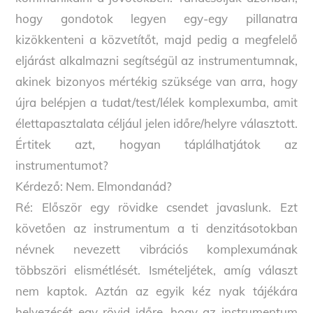
hogy gondotok legyen egy-egy pillanatra
kizökkenteni a közvetítőt, majd pedig a megfelelő
eljárást alkalmazni segítségül az instrumentumnak,
akinek bizonyos mértékig szüksége van arra, hogy
újra belépjen a tudat/test/lélek komplexumba, amit
élettapasztalata céljául jelen időre/helyre választott.
Értitek azt, hogyan táplálhatjátok az
instrumentumot?
Kérdező: Nem. Elmondanád?
Ré: Először egy rövidke csendet javaslunk. Ezt
követően az instrumentum a ti denzitásotokban
névnek nevezett vibrációs komplexumának
többszöri elismétlését. Ismételjétek, amíg választ
nem kaptok. Aztán az egyik kéz nyak tájékára
helyezését egy rövid időre, hogy az instrumentum