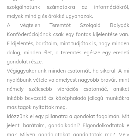
szolgálhatunk számotokra az információkról,
melyek mindig és örökké ugyanazok.
A Végtelen Teremtőt Szolgáló Bolygók
Konföderációjának csak egy fontos kijelentése van.
E kijelentés, barátaim, mint tudjátok is, hogy minden
dolog, minden élet, a teremtés egésze egy eredeti
gondolat része.
Végiggyakorlunk minden csatornát, ha sikerül. A mi
nyalábunk vétele valamelyest nagyobb bravúr, mint
némely szélesebb vibrációs csatornáé, amiket
inkább bevezető és középhaladó jellegű munkákra
más tagok nyitottak meg.
Időzzünk el egy pillanatra a gondolat fogalmán. Mit
jelent, barátaim, gondolkodni? Elgondolkodtatok-e
ma? Milyen gondolatokat gondoltatok ma? Mely