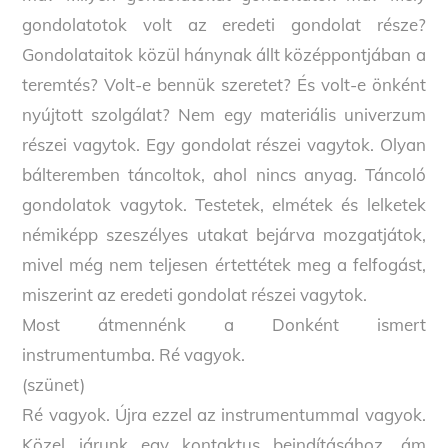
gondolatotok volt az eredeti gondolat része?
Gondolataitok közül hánynak állt középpontjában a
teremtés? Volt-e bennük szeretet? És volt-e önként
nyújtott szolgálat? Nem egy materiális univerzum
részei vagytok. Egy gondolat részei vagytok. Olyan
bálteremben táncoltok, ahol nincs anyag. Táncoló
gondolatok vagytok. Testetek, elmétek és lelketek
némiképp szeszélyes utakat bejárva mozgatjátok,
mivel még nem teljesen értettétek meg a felfogást,
miszerint az eredeti gondolat részei vagytok.
Most átmennénk a Donként ismert
instrumentumba. Ré vagyok.
(szünet)
Ré vagyok. Újra ezzel az instrumentummal vagyok.
Közel járunk egy kontaktus beindításához, ám