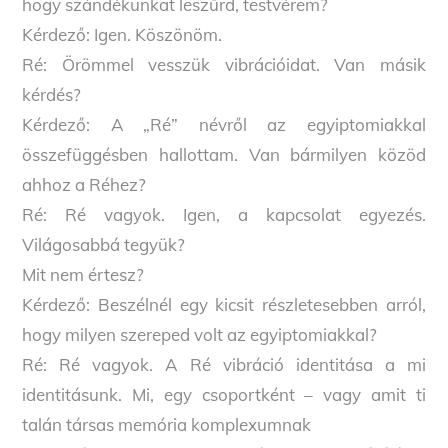
hogy szándékunkat leszűrd, testvérem?
Kérdező: Igen. Köszönöm.
Ré: Örömmel vesszük vibrációidat. Van másik
kérdés?
Kérdező: A „Ré” névről az egyiptomiakkal
összefüggésben hallottam. Van bármilyen közöd
ahhoz a Réhez?
Ré: Ré vagyok. Igen, a kapcsolat egyezés.
Világosabbá tegyük?
Mit nem értesz?
Kérdező: Beszélnél egy kicsit részletesebben arról,
hogy milyen szereped volt az egyiptomiakkal?
Ré: Ré vagyok. A Ré vibráció identitása a mi
identitásunk. Mi, egy csoportként – vagy amit ti
talán társas memória komplexumnak