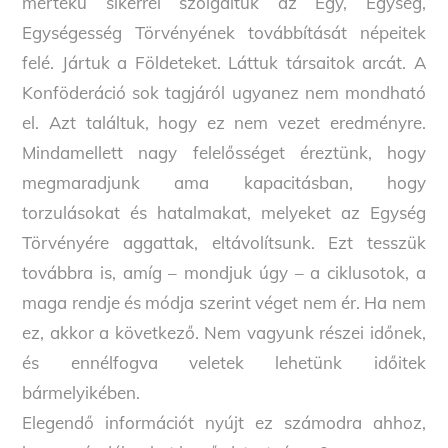
mértékű sikerrel szolgáltuk az Egy, Egység,
Egységesség Törvényének továbbítását népeitek
felé. Jártuk a Földeteket. Láttuk társaitok arcát. A
Konföderáció sok tagjáról ugyanez nem mondható
el. Azt találtuk, hogy ez nem vezet eredményre.
Mindamellett nagy felelősséget éreztünk, hogy
megmaradjunk ama kapacitásban, hogy
torzulásokat és hatalmakat, melyeket az Egység
Törvényére aggattak, eltávolítsunk. Ezt tesszük
továbbra is, amíg – mondjuk úgy – a ciklusotok, a
maga rendje és módja szerint véget nem ér. Ha nem
ez, akkor a következő. Nem vagyunk részei időnek,
és ennélfogva veletek lehetünk időitek
bármelyikében.
Elegendő információt nyújt ez számodra ahhoz,