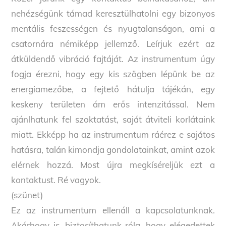
nehézségünk támad keresztülhatolni egy bizonyos
mentális feszességen és nyugtalanságon, ami a
csatornára némiképp jellemző. Leírjuk ezért az
átküldendő vibráció fajtáját. Az instrumentum úgy
fogja érezni, hogy egy kis szögben lépünk be az
energiamezőbe, a fejtető hátulja tájékán, egy
keskeny területen ám erős intenzitással. Nem
ajánlhatunk fel szoktatást, saját átviteli korlátaink
miatt. Ekképp ha az instrumentum ráérez e sajátos
hatásra, talán kimondja gondolatainkat, amint azok
elérnek hozzá. Most újra megkíséreljük ezt a
kontaktust. Ré vagyok.
(szünet)
Ez az instrumentum ellenáll a kapcsolatunknak.
Akárhogy is, biztosíthatunk róla, hogy elégedettek