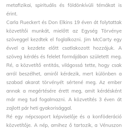
metafizikai, spirituális és földönkívüli témákat is
érint.
Carla Rueckert és Don Elkins 19 éven át folytattak
közvetítői munkát, mielőtt az Egység Törvénye
szöveggel kezdtek el foglalkozni. Jim McCarty egy
évvel a kezdete előtt csatlakozott hozzájuk. A
szöveg kérdés és felelet formájában született meg.
Ré, a közvetítő entitás, világossá tette, hogy csak
arról beszélhet, amiről kérdezik, mert különben a
szabad akarat törvényét sértené meg. Az ember
annak a megértésére érett meg, amit kérdésként
már meg tud fogalmazni. A közvetítés 3 éven át
zajlott pár heti gyakorisággal.
Ré egy népcsoport képviselője és a konföderáció
közvetítője. A nép, amihez ő tartozik, a Vénuszon