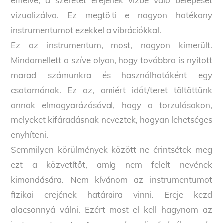
emelve, a szeretet erejének vízbe való belépését
vizualizálva. Ez megtölti e nagyon hatékony
instrumentumot ezekkel a vibrációkkal.
Ez az instrumentum, most, nagyon kimerült.
Mindamellett a szíve olyan, hogy továbbra is nyitott
marad számunkra és használhatóként egy
csatornának. Ez az, amiért időt/teret töltöttünk
annak elmagyarázásával, hogy a torzulásokon,
melyeket kifáradásnak neveztek, hogyan lehetséges
enyhíteni.
Semmilyen körülmények között ne érintsétek meg
ezt a közvetítőt, amíg nem felelt nevének
kimondására. Nem kívánom az instrumentumot
fizikai erejének határaira vinni. Ereje kezd
alacsonnyá válni. Ezért most el kell hagynom az