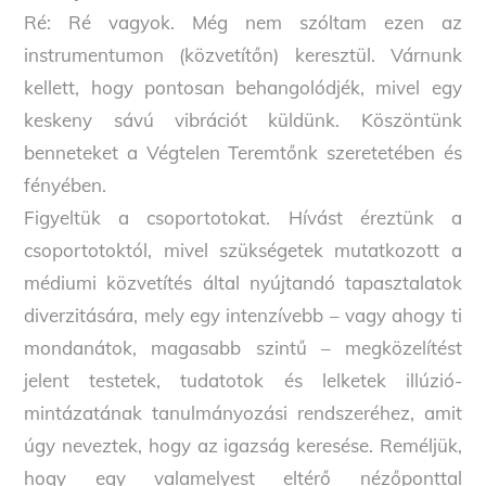
Ré: Ré vagyok. Még nem szóltam ezen az
instrumentumon (közvetítőn) keresztül. Várnunk
kellett, hogy pontosan behangolódjék, mivel egy
keskeny sávú vibrációt küldünk. Köszöntünk
benneteket a Végtelen Teremtőnk szeretetében és
fényében.
Figyeltük a csoportotokat. Hívást éreztünk a
csoportotoktól, mivel szükségetek mutatkozott a
médiumi közvetítés által nyújtandó tapasztalatok
diverzitására, mely egy intenzívebb – vagy ahogy ti
mondanátok, magasabb szintű – megközelítést
jelent testetek, tudatotok és lelketek illúzió-
mintázatának tanulmányozási rendszeréhez, amit
úgy neveztek, hogy az igazság keresése. Reméljük,
hogy egy valamelyest eltérő nézőponttal