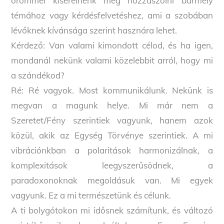
örömmel kísérelnénk meg hozzászólni bármely
témához vagy kérdésfelvetéshez, ami a szobában
lévőknek kívánsága szerint hasznára lehet.
Kérdező: Van valami kimondott célod, és ha igen,
mondanál nekünk valami közelebbit arról, hogy mi
a szándékod?
Ré: Ré vagyok. Most kommunikálunk. Nekünk is
megvan a magunk helye. Mi már nem a
Szeretet/Fény szerintiek vagyunk, hanem azok
közül, akik az Egység Törvénye szerintiek. A mi
vibrációnkban a polaritások harmonizálnak, a
komplexitások leegyszerűsödnek, a
paradoxonoknak megoldásuk van. Mi egyek
vagyunk. Ez a mi természetünk és célunk.
A ti bolygótokon mi idősnek számítunk, és változó