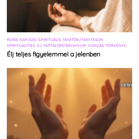
ROXIE NAFOUSI
,
SPIRITUÁLIS TANÍTÓK/TANÍTÁSOK
,
SPIRITUALITÁS
,
ÚJ TARTALOM/ARCHÍVUM
,
VONZÁS TÖRVÉNYE
Élj teljes figyelemmel a jelenben