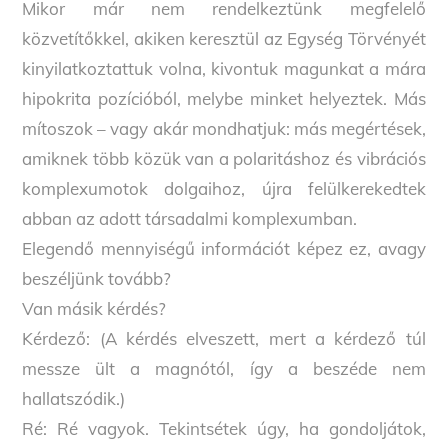
Mikor már nem rendelkeztünk megfelelő
közvetítőkkel, akiken keresztül az Egység Törvényét
kinyilatkoztattuk volna, kivontuk magunkat a mára
hipokrita pozícióból, melybe minket helyeztek. Más
mítoszok – vagy akár mondhatjuk: más megértések,
amiknek több közük van a polaritáshoz és vibrációs
komplexumotok dolgaihoz, újra felülkerekedtek
abban az adott társadalmi komplexumban.
Elegendő mennyiségű információt képez ez, avagy
beszéljünk tovább?
Van másik kérdés?
Kérdező: (A kérdés elveszett, mert a kérdező túl
messze ült a magnótól, így a beszéde nem
hallatszódik.)
Ré: Ré vagyok. Tekintsétek úgy, ha gondoljátok,