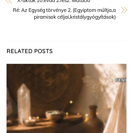
X-akták 10.évad 2.rész: Mutáció
Ré: Az Egység törvénye 2. (Egyiptom múltja,a
piramisok céljai,kristálygyógyítások)
RELATED POSTS