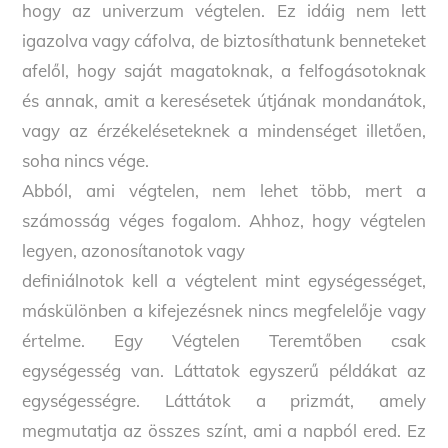
hogy az univerzum végtelen. Ez idáig nem lett
igazolva vagy cáfolva, de biztosíthatunk benneteket
afelől, hogy saját magatoknak, a felfogásotoknak
és annak, amit a keresésetek útjának mondanátok,
vagy az érzékeléseteknek a mindenséget illetően,
soha nincs vége.
Abból, ami végtelen, nem lehet több, mert a
számosság véges fogalom. Ahhoz, hogy végtelen
legyen, azonosítanotok vagy
definiálnotok kell a végtelent mint egységességet,
máskülönben a kifejezésnek nincs megfelelője vagy
értelme. Egy Végtelen Teremtőben csak
egységesség van. Láttatok egyszerű példákat az
egységességre. Láttátok a prizmát, amely
megmutatja az összes színt, ami a napból ered. Ez