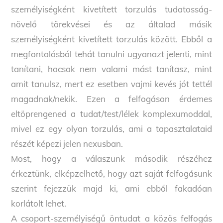
személyiségként kivetített torzulás tudatosság-
növelő törekvései és az általad másik
személyiségként kivetített torzulás között. Ebből a
megfontolásból tehát tanulni ugyanazt jelenti, mint
tanítani, hacsak nem valami mást tanítasz, mint
amit tanulsz, mert ez esetben vajmi kevés jót tettél
magadnak/nekik. Ezen a felfogáson érdemes
eltöprengened a tudat/test/lélek komplexumoddal,
mivel ez egy olyan torzulás, ami a tapasztalataid
részét képezi jelen nexusban.
Most, hogy a válaszunk második részéhez
érkeztünk, elképzelhető, hogy azt saját felfogásunk
szerint fejezzük majd ki, ami ebből fakadóan
korlátolt lehet.
A csoport-személyiségű öntudat a közös felfogás