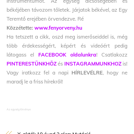
instrumentumot. Az egység dicsőségében és
békéjében távozom tőletek. Járjatok békével, az Egy
Teremtő erejében örvendezve. Ré
Közzétette:
www.fenyorveny.hu
Ha tetszett a cikk, oszd meg ismerőseiddel is, még
több érdekességért, képért és videóért pedig
látogass el
FACEBOOK oldalunkra
! Csatlakozz
PINTERESTÜNKHÖZ
és
INSTAGRAMMUNKHOZ
is!
Vagy iratkozz fel a napi
HÍRLEVÉLRE
, hogy ne
maradj le a friss hírekről!
Az egység törvénye