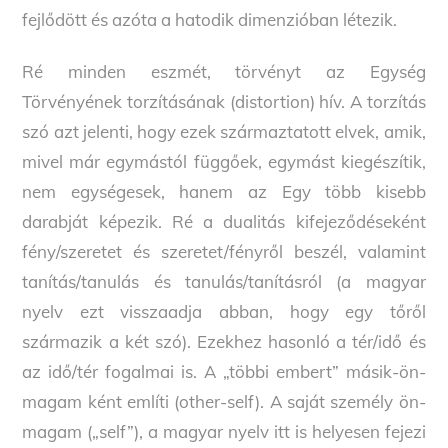
fejlődött és azóta a hatodik dimenzióban létezik.
Ré minden eszmét, törvényt az Egység
Törvényének torzításának (distortion) hív. A torzítás
szó azt jelenti, hogy ezek származtatott elvek, amik,
mivel már egymástól függőek, egymást kiegészítik,
nem egységesek, hanem az Egy több kisebb
darabját képezik. Ré a dualitás kifejeződéseként
fény/szeretet és szeretet/fényről beszél, valamint
tanítás/tanulás és tanulás/tanításról (a magyar
nyelv ezt visszaadja abban, hogy egy tőről
származik a két szó). Ezekhez hasonló a tér/idő és
az idő/tér fogalmai is. A „többi embert” másik-ön-
magam ként említi (other-self). A saját személy ön-
magam („self”), a magyar nyelv itt is helyesen fejezi