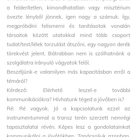
a felderítetlen, kimondhatatlan vagy misztérium
övezte lényből jönnek, igen nagy a számuk. Így,
megpróbálni felismerni és tanításotok vonalán
társaitok között utatokkal mind több csoport
tudat/test/lélek torzulást átszőni, egy nagyon derék
törekvést jelent. Bátrabban nem is szólhatnánk a
szolgálatra irányuló vágyatok felől.
Beszéljünk-e valamilyen más kapacitásban erről a
témáról?
Kérdező: Elérhető leszel-e további
kommunikációkra? Hívhatunk téged a jövőben is?
Ré: Ré vagyok. Jó a kapcsolatunk ezzel az
instrumentummal a transz terén szerzett nemrégi
tapasztalatai révén. Képes lesz a gondolatainkat
kommunikálni a jövőtökben. Tanácsoljuk azonban,