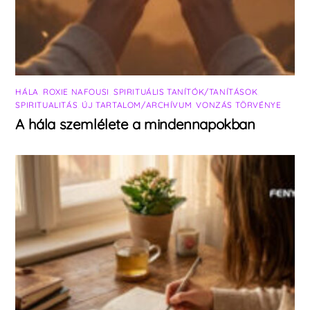
HÁLA
,
ROXIE NAFOUSI
,
SPIRITUÁLIS TANÍTÓK/TANÍTÁSOK
,
SPIRITUALITÁS
,
ÚJ TARTALOM/ARCHÍVUM
,
VONZÁS TÖRVÉNYE
A hála szemlélete a mindennapokban