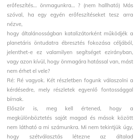
erőfeszítés… önmagunkra… ? (nem hallható) Más
szóval, ha egy egyén erőfeszítéseket tesz arra
nézve,
hogy általánosságban katalizátorként működjék a
planetáris öntudatra ébresztés fokozása céljából,
jelenthet-e ez valamilyen segítséget ezirányban,
vagy azon kívül, hogy önmagára hatással van, mást
nem érhet el vele?
Ré: Ré vagyok. Két részletben fogunk válaszolni a
kérdésedre, mely részletek egyenlő fontossággal
bírnak.
Először is, meg kell értened, hogy a
megkülönböztetés saját magad és mások között
nem látható a mi számunkra. Mi nem tekintjük úgy,
hogy szétválasztás létezne az általad