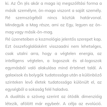
ki. Az Ön (és akár a maga is) megszólítási forma a
másik személyre, ön-maga viszont a saját személy.
Ré szemszögéből nincs köztük határvonal.
Mindegyik a Mag része, ami az Egy, legyen az ön-
mag vagy másik-ön-mag.
Ré üzeneteiben a kozmológia jelentős szerepet kap.
Ezt összefoglalásként visszaadni nem lehetséges,
csak utalni arra, hogy a végtelen energia, az
intelligens végtelen, a logoszok és al-logoszok
egymásból való alakulása mind értelmet talál. A
galaxisok és bolygók tudatossága után a különböző
szinteken levő életek tudatossága különült el, az
egységből a sokaság felé haladva.
A dualitás a szöveg szerint az ötödik dimenzióig
létezik, afölött már egybeér. A célja az evolúció.