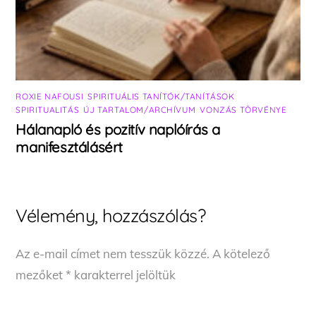
ROXIE NAFOUSI
,
SPIRITUÁLIS TANÍTÓK/TANÍTÁSOK
,
SPIRITUALITÁS
,
ÚJ TARTALOM/ARCHÍVUM
,
VONZÁS TÖRVÉNYE
Hálanapló és pozitív naplóírás a
manifesztálásért
Vélemény, hozzászólás?
Az e-mail címet nem tesszük közzé.
A kötelező
mezőket
*
karakterrel jelöltük
Back
To
Top