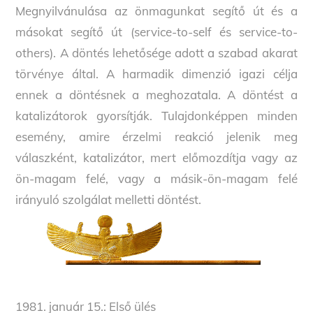
Megnyilvánulása az önmagunkat segítő út és a
másokat segítő út (service-to-self és service-to-
others). A döntés lehetősége adott a szabad akarat
törvénye által. A harmadik dimenzió igazi célja
ennek a döntésnek a meghozatala. A döntést a
katalizátorok gyorsítják. Tulajdonképpen minden
esemény, amire érzelmi reakció jelenik meg
válaszként, katalizátor, mert előmozdítja vagy az
ön-magam felé, vagy a másik-ön-magam felé
irányuló szolgálat melletti döntést.
1981. január 15.: Első ülés