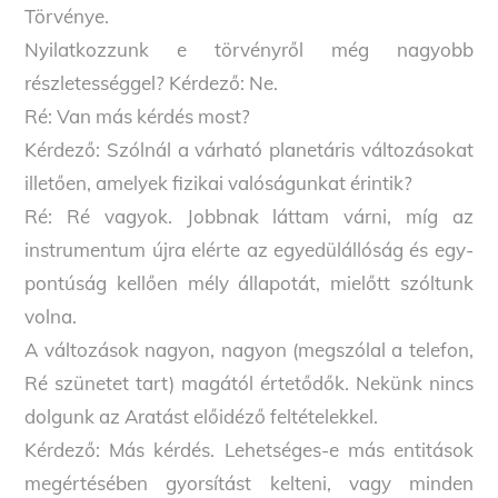
Törvénye.
Nyilatkozzunk e törvényről még nagyobb
részletességgel? Kérdező: Ne.
Ré: Van más kérdés most?
Kérdező: Szólnál a várható planetáris változásokat
illetően, amelyek fizikai valóságunkat érintik?
Ré: Ré vagyok. Jobbnak láttam várni, míg az
instrumentum újra elérte az egyedülállóság és egy-
pontúság kellően mély állapotát, mielőtt szóltunk
volna.
A változások nagyon, nagyon (megszólal a telefon,
Ré szünetet tart) magától értetődők. Nekünk nincs
dolgunk az Aratást előidéző feltételekkel.
Kérdező: Más kérdés. Lehetséges-e más entitások
megértésében gyorsítást kelteni, vagy minden