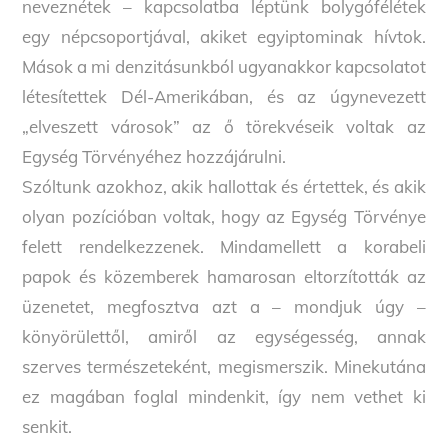
neveznétek – kapcsolatba léptünk bolygófélétek
egy népcsoportjával, akiket egyiptominak hívtok.
Mások a mi denzitásunkból ugyanakkor kapcsolatot
létesítettek Dél-Amerikában, és az úgynevezett
„elveszett városok” az ő törekvéseik voltak az
Egység Törvényéhez hozzájárulni.
Szóltunk azokhoz, akik hallottak és értettek, és akik
olyan pozícióban voltak, hogy az Egység Törvénye
felett rendelkezzenek. Mindamellett a korabeli
papok és közemberek hamarosan eltorzították az
üzenetet, megfosztva azt a – mondjuk úgy –
könyörülettől, amiről az egységesség, annak
szerves természeteként, megismerszik. Minekutána
ez magában foglal mindenkit, így nem vethet ki
senkit.