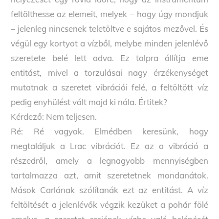
feltölthesse az elemeit, melyek – hogy úgy mondjuk
– jelenleg nincsenek teletöltve e sajátos mezővel. És
végül egy kortyot a vízből, melybe minden jelenlévő
szeretete belé lett adva. Ez talpra állítja eme
entitást, mivel a torzulásai nagy érzékenységet
mutatnak a szeretet vibrációi felé, a feltöltött víz
pedig enyhülést vált majd ki nála. Értitek?
Kérdező: Nem teljesen.
Ré: Ré vagyok. Elmédben keresünk, hogy
megtaláljuk a Lrac vibrációt. Ez az a vibráció a
részedről, amely a legnagyobb mennyiségben
tartalmazza azt, amit szeretetnek mondanátok.
Mások Carlának szólítanák ezt az entitást. A víz
feltöltését a jelenlévők végzik kezüket a pohár fölé