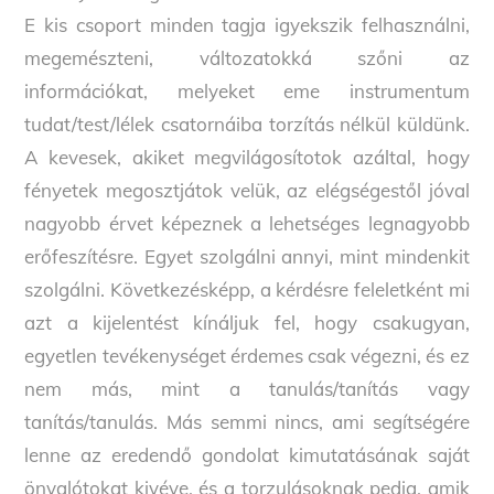
E kis csoport minden tagja igyekszik felhasználni,
megemészteni, változatokká szőni az
információkat, melyeket eme instrumentum
tudat/test/lélek csatornáiba torzítás nélkül küldünk.
A kevesek, akiket megvilágosítotok azáltal, hogy
fényetek megosztjátok velük, az elégségestől jóval
nagyobb érvet képeznek a lehetséges legnagyobb
erőfeszítésre. Egyet szolgálni annyi, mint mindenkit
szolgálni. Következésképp, a kérdésre feleletként mi
azt a kijelentést kínáljuk fel, hogy csakugyan,
egyetlen tevékenységet érdemes csak végezni, és ez
nem más, mint a tanulás/tanítás vagy
tanítás/tanulás. Más semmi nincs, ami segítségére
lenne az eredendő gondolat kimutatásának saját
önvalótokat kivéve, és a torzulásoknak pedig, amik