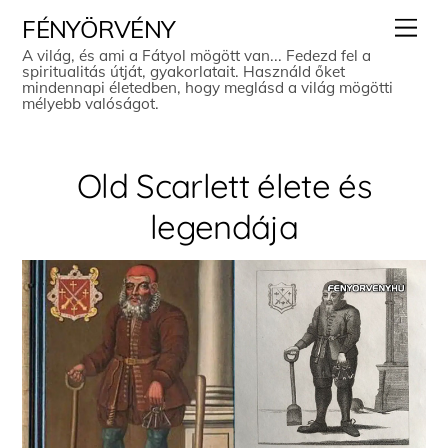
Skip
Men
FÉNYÖRVÉNY
to
A világ, és ami a Fátyol mögött van... Fedezd fel a
spiritualitás útját, gyakorlatait. Használd őket
content
mindennapi életedben, hogy meglásd a világ mögötti
mélyebb valóságot.
Old Scarlett élete és
legendája