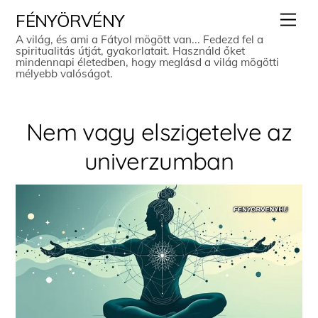
Skip
Men
FÉNYÖRVÉNY
to
A világ, és ami a Fátyol mögött van... Fedezd fel a
spiritualitás útját, gyakorlatait. Használd őket
content
mindennapi életedben, hogy meglásd a világ mögötti
mélyebb valóságot.
Nem vagy elszigetelve az
univerzumban