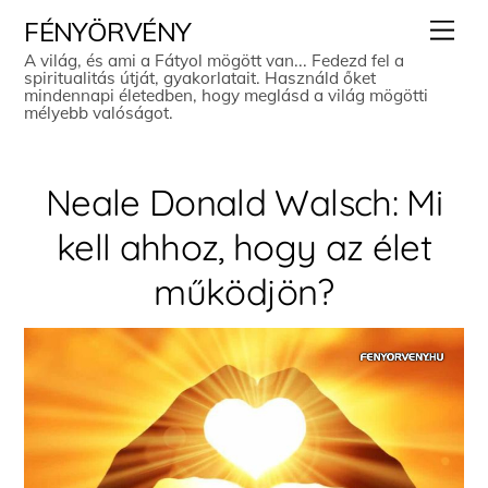
Skip
Men
FÉNYÖRVÉNY
to
A világ, és ami a Fátyol mögött van... Fedezd fel a
spiritualitás útját, gyakorlatait. Használd őket
content
mindennapi életedben, hogy meglásd a világ mögötti
mélyebb valóságot.
Neale Donald Walsch: Mi
kell ahhoz, hogy az élet
működjön?