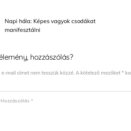
Napi hála: Képes vagyok csodákat
manifesztálni
élemény, hozzászólás?
 e-mail címet nem tesszük közzé.
A kötelező mezőket
*
kar
Hozzászólás
*