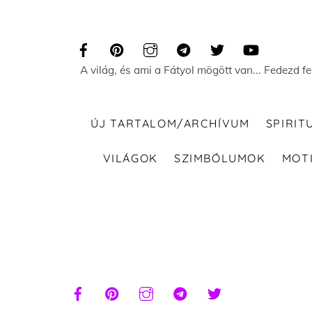
Skip
to
content
A világ, és ami a Fátyol mögött van... Fedezd f
ÚJ TARTALOM/ARCHÍVUM
SPIRIT
VILÁGOK
SZIMBÓLUMOK
MOT