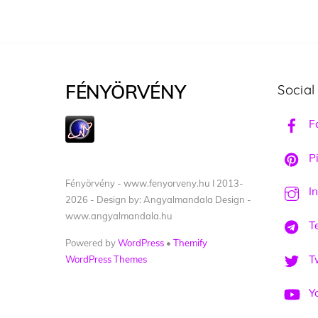
FÉNYÖRVÉNY
Social
F
Pi
Fényörvény - www.fenyorveny.hu I 2013-
I
2026 - Design by: Angyalmandala Design -
www.angyalmandala.hu
T
Powered by
WordPress
•
Themify
Tw
WordPress Themes
Y