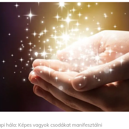
pi hála: Képes vagyok csodákat manifesztálni