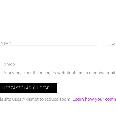
Név
*
E-
Honlap
A nevem, e-mail címem, és weboldalcímem mentése a b
is site uses Akismet to reduce spam.
Learn how your comme