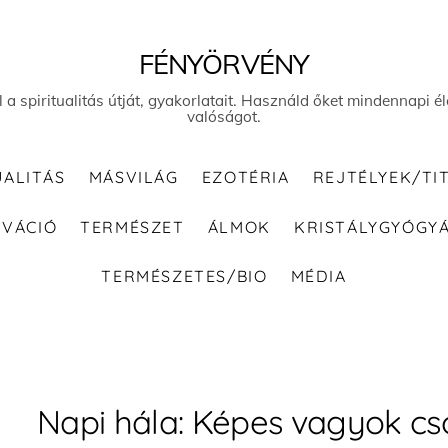
FÉNYÖRVÉNY
el a spiritualitás útját, gyakorlatait. Használd őket mindennapi
valóságot.
UALITÁS
MÁSVILÁG
EZOTÉRIA
REJTÉLYEK/TI
IVÁCIÓ
TERMÉSZET
ÁLMOK
KRISTÁLYGYÓGY
TERMÉSZETES/BIO
MÉDIA
Napi hála: Képes vagyok cs