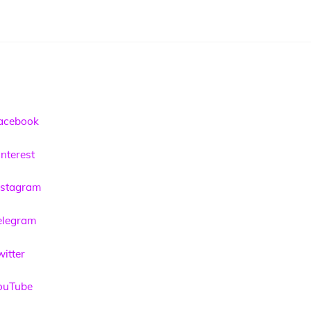
acebook
nterest
nstagram
elegram
itter
ouTube