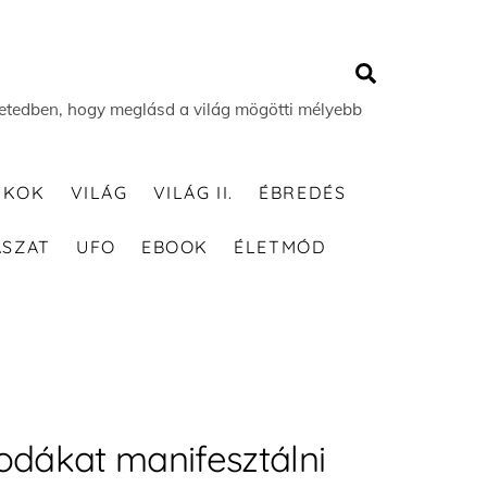
Search
 életedben, hogy meglásd a világ mögötti mélyebb
TKOK
VILÁG
VILÁG II.
ÉBREDÉS
ÁSZAT
UFO
EBOOK
ÉLETMÓD
odákat manifesztálni