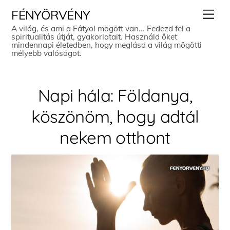
Skip
Men
FÉNYÖRVÉNY
to
A világ, és ami a Fátyol mögött van... Fedezd fel a
spiritualitás útját, gyakorlatait. Használd őket
content
mindennapi életedben, hogy meglásd a világ mögötti
mélyebb valóságot.
Napi hála: Földanya,
köszönöm, hogy adtál
nekem otthont