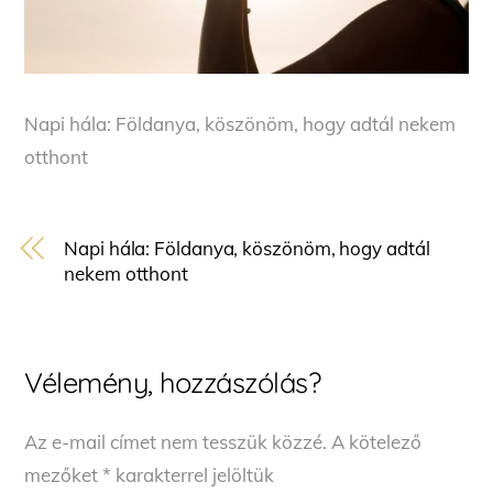
Napi hála: Földanya, köszönöm, hogy adtál nekem
otthont
Napi hála: Földanya, köszönöm, hogy adtál
nekem otthont
Vélemény, hozzászólás?
Az e-mail címet nem tesszük közzé.
A kötelező
mezőket
*
karakterrel jelöltük