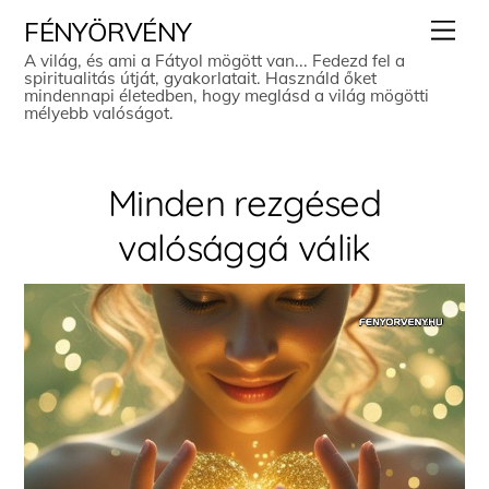
Skip
Men
FÉNYÖRVÉNY
to
A világ, és ami a Fátyol mögött van... Fedezd fel a
spiritualitás útját, gyakorlatait. Használd őket
content
mindennapi életedben, hogy meglásd a világ mögötti
mélyebb valóságot.
Minden rezgésed
valósággá válik