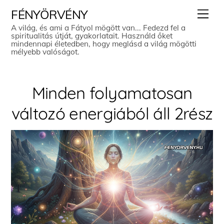
Skip
Men
FÉNYÖRVÉNY
to
A világ, és ami a Fátyol mögött van... Fedezd fel a
spiritualitás útját, gyakorlatait. Használd őket
content
mindennapi életedben, hogy meglásd a világ mögötti
mélyebb valóságot.
Minden folyamatosan
változó energiából áll 2rész