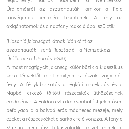
légkörfényt látnak időnként a Nemzetközi
Űrállomásról az asztronauták, amikor a Föld
tányérjának peremére tekintenek. A fény az
oxigénatomok és a napfény reakciójából születik.
(Hasonló jelenséget látnak időnként az
asztronauták – fenti illusztáció – a Nemzetközi
Űrállomásról (Forrás: ESA))
A most megfigyelt jelenség különbözik a klasszikus
sarki fényektől, mint amilyen az északi vagy déli
fény. A fénykibocsátás a légköri molekulák és a
Napból érkező töltött részecskék ütközéseinek
eredménye. A Földön ezt a kölcsönhatást jelentősen
befolyásolja a bolygó erős mágneses mezeje, mely
ezeket a részecskéket a sarkok felé vonzza. A fény a
Marson nem így fókuszálódik, mivel ennek a