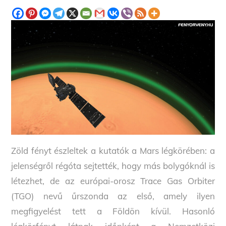
Zöld fényt észleltek a kutatók a Mars légkörében: a
jelenségről régóta sejtették, hogy más bolygóknál is
létezhet, de az európai-orosz Trace Gas Orbiter
(TGO) nevű űrszonda az első, amely ilyen
megfigyelést tett a Földön kívül. Hasonló