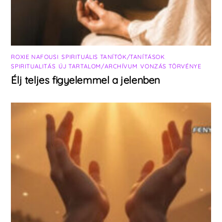
ROXIE NAFOUSI
,
SPIRITUÁLIS TANÍTÓK/TANÍTÁSOK
,
SPIRITUALITÁS
,
ÚJ TARTALOM/ARCHÍVUM
,
VONZÁS TÖRVÉNYE
Élj teljes figyelemmel a jelenben