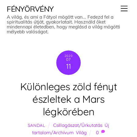
Skip
Men
FÉNYÖRVÉNY
to
A világ, és ami a Fátyol mögött van... Fedezd fel a
spiritualitás útját, gyakorlatait. Használd őket
content
mindennapi életedben, hogy meglásd a világ mögötti
mélyebb valóságot.
2020
07
11
Különleges zöld fényt
észleltek a Mars
légkörében
Csillagászat/Űrkutatás
,
Új
SANDAL
tartalom/Archívum
,
Világ
0