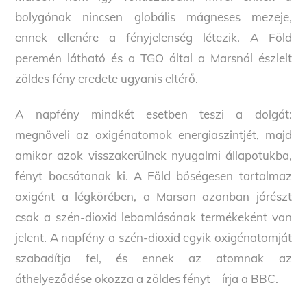
bolygónak nincsen globális mágneses mezeje,
ennek ellenére a fényjelenség létezik. A Föld
peremén látható és a TGO által a Marsnál észlelt
zöldes fény eredete ugyanis eltérő.
A napfény mindkét esetben teszi a dolgát:
megnöveli az oxigénatomok energiaszintjét, majd
amikor azok visszakerülnek nyugalmi állapotukba,
fényt bocsátanak ki. A Föld bőségesen tartalmaz
oxigént a légkörében, a Marson azonban jórészt
csak a szén-dioxid lebomlásának termékeként van
jelent. A napfény a szén-dioxid egyik oxigénatomját
szabadítja fel, és ennek az atomnak az
áthelyeződése okozza a zöldes fényt – írja a BBC.