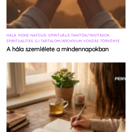
HÁLA
,
ROXIE NAFOUSI
,
SPIRITUÁLIS TANÍTÓK/TANÍTÁSOK
,
SPIRITUALITÁS
,
ÚJ TARTALOM/ARCHÍVUM
,
VONZÁS TÖRVÉNYE
A hála szemlélete a mindennapokban