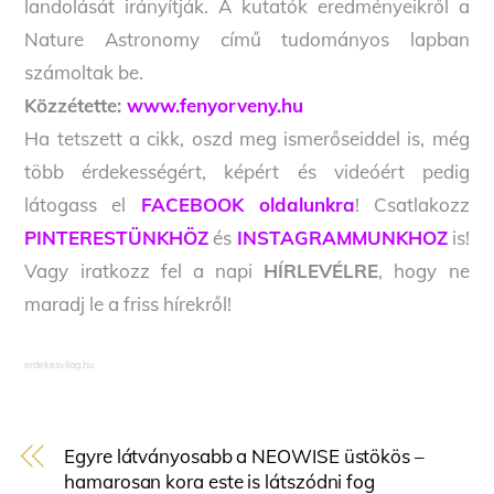
landolását irányítják. A kutatók eredményeikről a
Nature Astronomy című tudományos lapban
számoltak be.
Közzétette:
www.fenyorveny.hu
Ha tetszett a cikk, oszd meg ismerőseiddel is, még
több érdekességért, képért és videóért pedig
látogass el
FACEBOOK oldalunkra
! Csatlakozz
PINTERESTÜNKHÖZ
és
INSTAGRAMMUNKHOZ
is!
Vagy iratkozz fel a napi
HÍRLEVÉLRE
, hogy ne
maradj le a friss hírekről!
erdekesvilag.hu
Egyre látványosabb a NEOWISE üstökös –
hamarosan kora este is látszódni fog