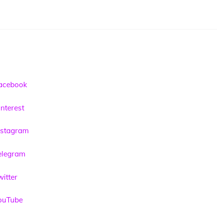
acebook
nterest
nstagram
elegram
itter
ouTube