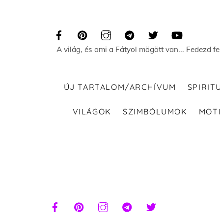
Skip
to
content
A világ, és ami a Fátyol mögött van... Fedezd f
ÚJ TARTALOM/ARCHÍVUM
SPIRIT
VILÁGOK
SZIMBÓLUMOK
MOT