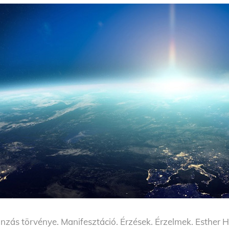
nzás törvénye. Manifesztáció. Érzések. Érzelmek. Esther 