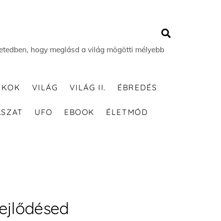
Search
 életedben, hogy meglásd a világ mögötti mélyebb
TKOK
VILÁG
VILÁG II.
ÉBREDÉS
ÁSZAT
UFO
EBOOK
ÉLETMÓD
 fejlődésed