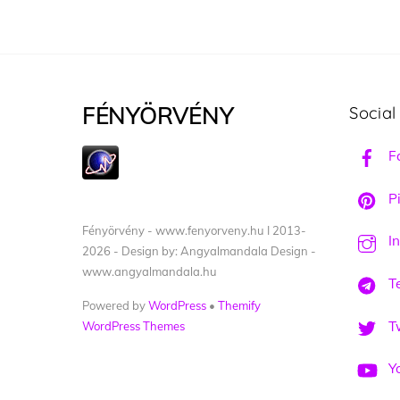
FÉNYÖRVÉNY
Social
F
Pi
Fényörvény - www.fenyorveny.hu I 2013-
I
2026 - Design by: Angyalmandala Design -
www.angyalmandala.hu
T
Powered by
WordPress
•
Themify
Tw
WordPress Themes
Y