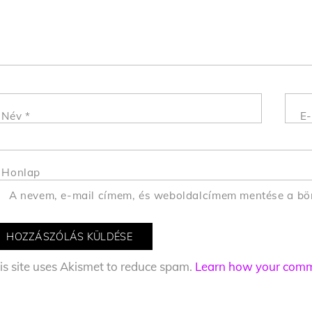
Név
*
E-
Honlap
A nevem, e-mail címem, és weboldalcímem mentése a b
is site uses Akismet to reduce spam.
Learn how your comme