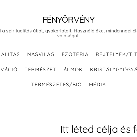
FÉNYÖRVÉNY
el a spiritualitás útját, gyakorlatait. Használd őket mindennapi
valóságot.
UALITÁS
MÁSVILÁG
EZOTÉRIA
REJTÉLYEK/TI
IVÁCIÓ
TERMÉSZET
ÁLMOK
KRISTÁLYGYÓGY
TERMÉSZETES/BIO
MÉDIA
Itt léted célja és