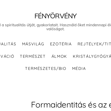
FÉNYÖRVÉNY
el a spiritualitás útját, gyakorlatait. Használd őket mindennapi
valóságot.
UALITÁS
MÁSVILÁG
EZOTÉRIA
REJTÉLYEK/TI
IVÁCIÓ
TERMÉSZET
ÁLMOK
KRISTÁLYGYÓGY
TERMÉSZETES/BIO
MÉDIA
Formaidentitás és a