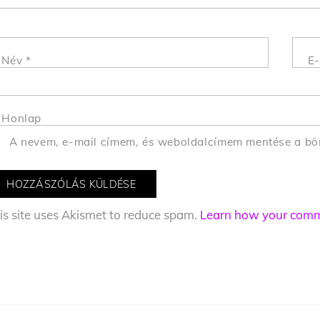
Név
*
E-
Honlap
A nevem, e-mail címem, és weboldalcímem mentése a b
is site uses Akismet to reduce spam.
Learn how your comme