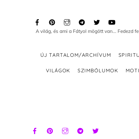
Skip
to
content
A világ, és ami a Fátyol mögött van... Fedezd f
ÚJ TARTALOM/ARCHÍVUM
SPIRIT
VILÁGOK
SZIMBÓLUMOK
MOT