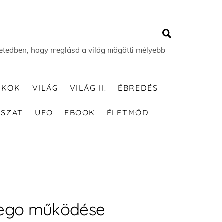
Search
 életedben, hogy meglásd a világ mögötti mélyebb
TKOK
VILÁG
VILÁG II.
ÉBREDÉS
ÁSZAT
UFO
EBOOK
ÉLETMÓD
z ego működése