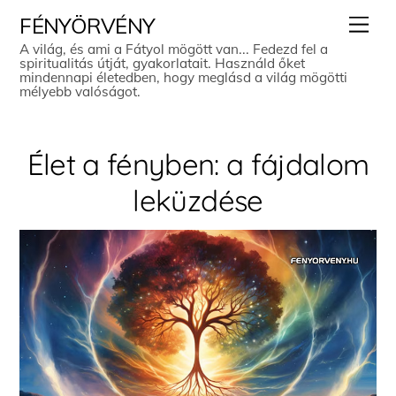
Skip
Men
FÉNYÖRVÉNY
to
A világ, és ami a Fátyol mögött van... Fedezd fel a
spiritualitás útját, gyakorlatait. Használd őket
content
mindennapi életedben, hogy meglásd a világ mögötti
mélyebb valóságot.
Élet a fényben: a fájdalom
leküzdése