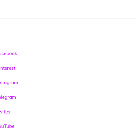
acebook
nterest
nstagram
elegram
itter
ouTube