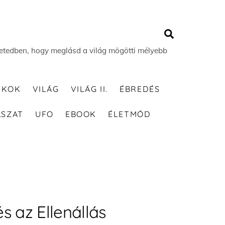
Search
 életedben, hogy meglásd a világ mögötti mélyebb
TKOK
VILÁG
VILÁG II.
ÉBREDÉS
ÁSZAT
UFO
EBOOK
ÉLETMÓD
és az Ellenállás