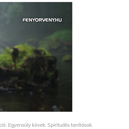
ió. Egyensúly kövek. Spirituális tanítások.