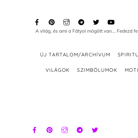
Skip
to
content
A világ, és ami a Fátyol mögött van... Fedezd f
ÚJ TARTALOM/ARCHÍVUM
SPIRIT
VILÁGOK
SZIMBÓLUMOK
MOT