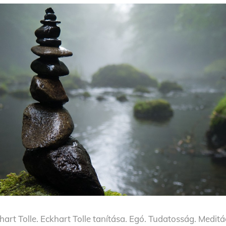
hart Tolle. Eckhart Tolle tanítása. Egó. Tudatosság. Meditác