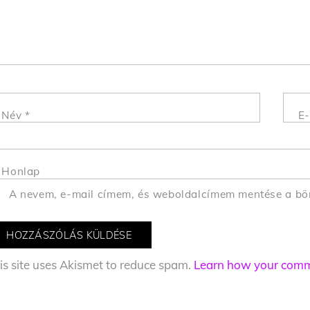
Név
*
E-
Honlap
A nevem, e-mail címem, és weboldalcímem mentése a b
is site uses Akismet to reduce spam.
Learn how your comme