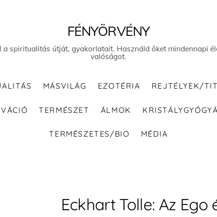
FÉNYÖRVÉNY
el a spiritualitás útját, gyakorlatait. Használd őket mindennapi
valóságot.
UALITÁS
MÁSVILÁG
EZOTÉRIA
REJTÉLYEK/TI
IVÁCIÓ
TERMÉSZET
ÁLMOK
KRISTÁLYGYÓGY
TERMÉSZETES/BIO
MÉDIA
Eckhart Tolle: Az Ego 