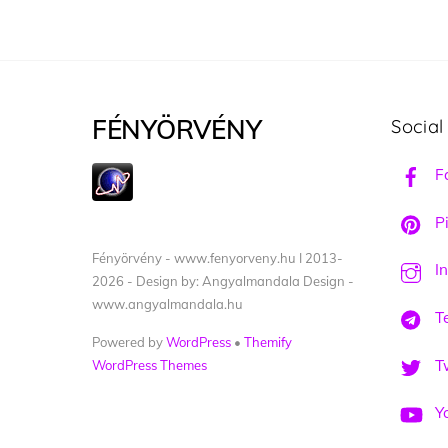
FÉNYÖRVÉNY
Social
F
Pi
Fényörvény - www.fenyorveny.hu I 2013-
I
2026 - Design by: Angyalmandala Design -
www.angyalmandala.hu
T
Powered by
WordPress
•
Themify
Tw
WordPress Themes
Y