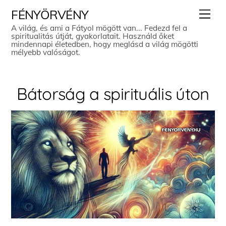
Skip
Men
FÉNYÖRVÉNY
to
A világ, és ami a Fátyol mögött van... Fedezd fel a
spiritualitás útját, gyakorlatait. Használd őket
content
mindennapi életedben, hogy meglásd a világ mögötti
mélyebb valóságot.
Bátorság a spirituális úton