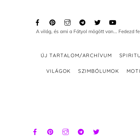
Skip
to
content
A világ, és ami a Fátyol mögött van... Fedezd f
ÚJ TARTALOM/ARCHÍVUM
SPIRIT
VILÁGOK
SZIMBÓLUMOK
MOT