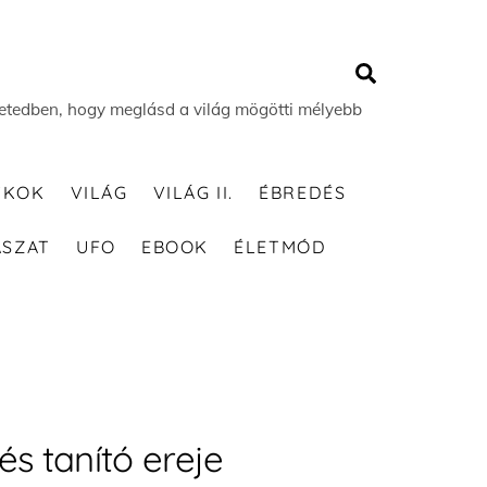
Search
 életedben, hogy meglásd a világ mögötti mélyebb
TKOK
VILÁG
VILÁG II.
ÉBREDÉS
ÁSZAT
UFO
EBOOK
ÉLETMÓD
s tanító ereje