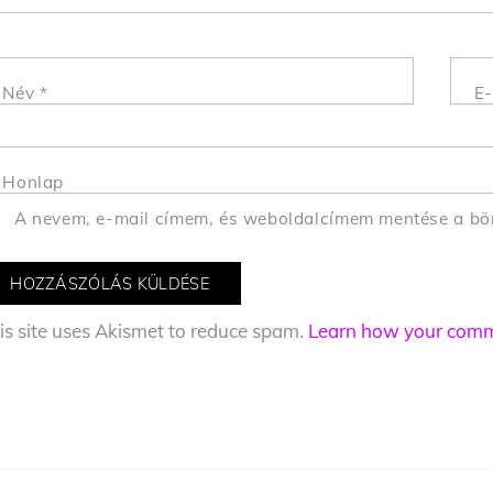
Név
*
E-
Honlap
A nevem, e-mail címem, és weboldalcímem mentése a b
is site uses Akismet to reduce spam.
Learn how your comme