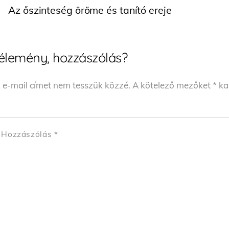
Az őszinteség öröme és tanító ereje
élemény, hozzászólás?
 e-mail címet nem tesszük közzé.
A kötelező mezőket
*
kar
Hozzászólás
*