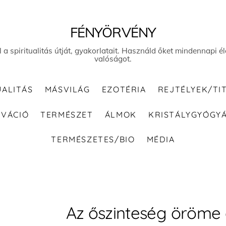
FÉNYÖRVÉNY
el a spiritualitás útját, gyakorlatait. Használd őket mindennapi
valóságot.
UALITÁS
MÁSVILÁG
EZOTÉRIA
REJTÉLYEK/TI
IVÁCIÓ
TERMÉSZET
ÁLMOK
KRISTÁLYGYÓGY
TERMÉSZETES/BIO
MÉDIA
Az őszinteség öröme é