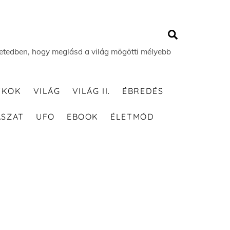
Search
 életedben, hogy meglásd a világ mögötti mélyebb
TKOK
VILÁG
VILÁG II.
ÉBREDÉS
ÁSZAT
UFO
EBOOK
ÉLETMÓD