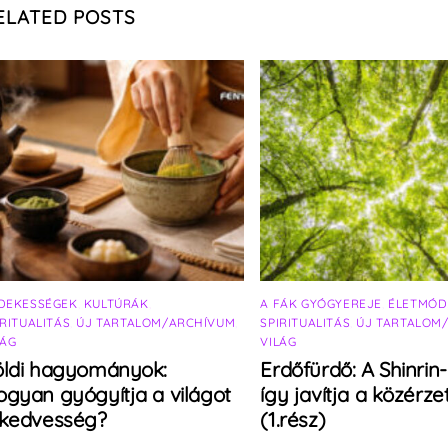
ELATED POSTS
DEKESSÉGEK
,
KULTÚRÁK
,
A FÁK GYÓGYEREJE
,
ÉLETMÓD
IRITUALITÁS
,
ÚJ TARTALOM/ARCHÍVUM
,
SPIRITUALITÁS
,
ÚJ TARTALOM
LÁG
VILÁG
öldi hagyományok:
Erdőfürdő: A Shinrin
gyan gyógyítja a világot
így javítja a közérze
 kedvesség?
(1.rész)