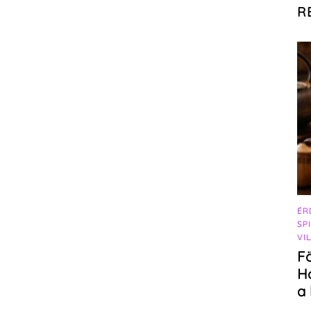
R
ÉR
SP
VI
F
Ho
a