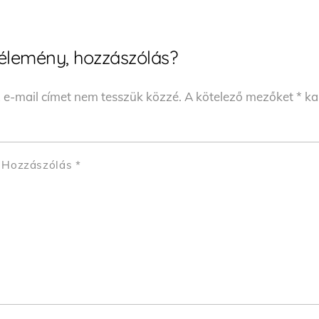
élemény, hozzászólás?
 e-mail címet nem tesszük közzé.
A kötelező mezőket
*
kar
Hozzászólás
*