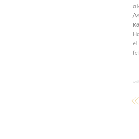
a 
/M
Kö
Ha
el
fe
webb