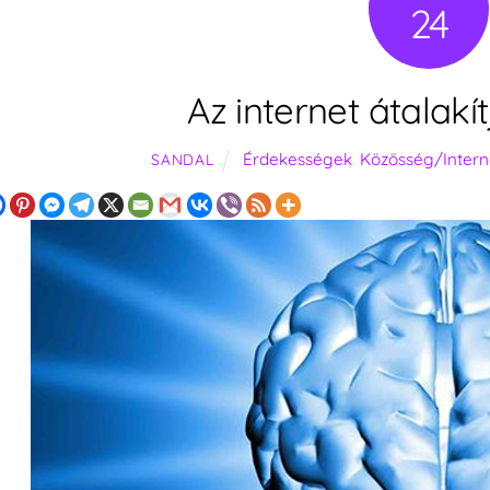
24
Az internet átalakí
Érdekességek
,
Közösség/Intern
SANDAL