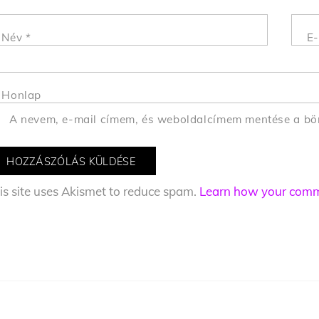
Név
*
E-
Honlap
A nevem, e-mail címem, és weboldalcímem mentése a b
is site uses Akismet to reduce spam.
Learn how your comme