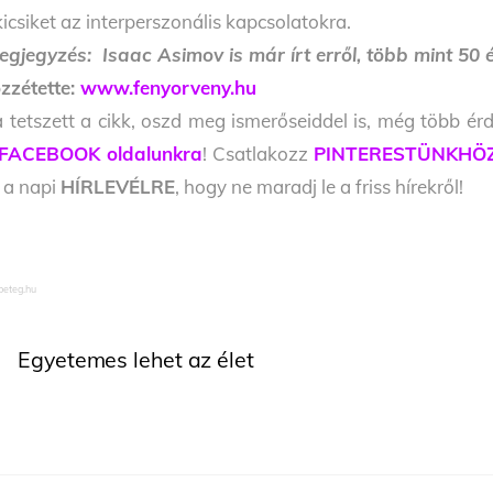
kicsiket az interperszonális kapcsolatokra.
egjegyzés: Isaac Asimov is már írt erről, több mint 50 
zzétette:
www.fenyorveny.hu
 tetszett a cikk, oszd meg ismerőseiddel is, még több érd
FACEBOOK oldalunkra
! Csatlakozz
PINTERESTÜNKHÖ
l a napi
HÍRLEVÉLRE
, hogy ne maradj le a friss hírekről!
eteg.hu
Egyetemes lehet az élet