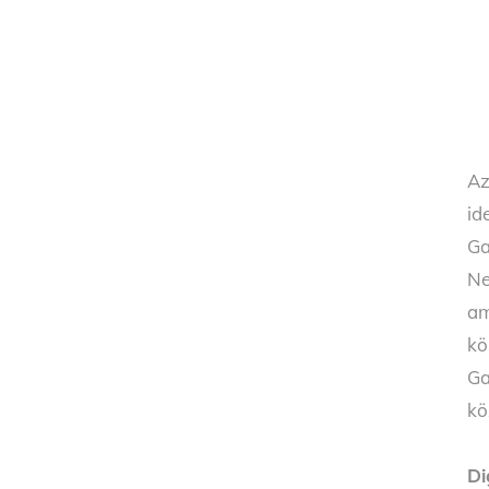
Az
id
Ga
Ne
am
kö
Ga
kö
Di