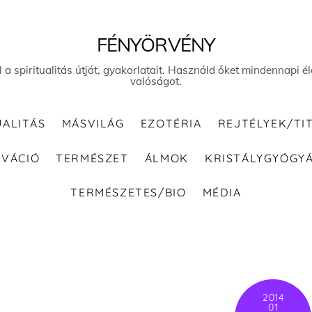
FÉNYÖRVÉNY
el a spiritualitás útját, gyakorlatait. Használd őket mindennapi
valóságot.
UALITÁS
MÁSVILÁG
EZOTÉRIA
REJTÉLYEK/TI
IVÁCIÓ
TERMÉSZET
ÁLMOK
KRISTÁLYGYÓGY
TERMÉSZETES/BIO
MÉDIA
2014
01