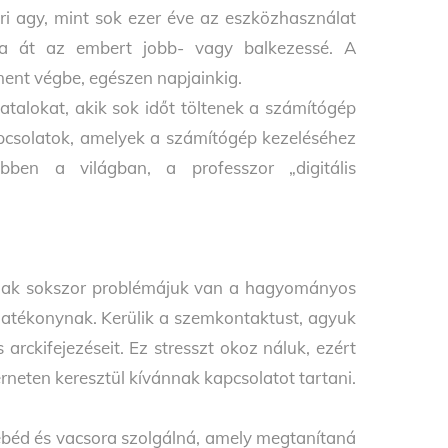
ri agy, mint sok ezer éve az eszközhasználat
tta át az embert jobb- vagy balkezessé. A
 ment végbe, egészen napjainkig.
iatalokat, akik sok időt töltenek a számítógép
pcsolatok, amelyek a számítógép kezeléséhez
ben a világban, a professzor „digitális
knak sokszor problémájuk van a hagyományos
atékonynak. Kerülik a szemkontaktust, agyuk
arckifejezéseit. Ez stresszt okoz náluk, ezért
erneten keresztül kívánnak kapcsolatot tartani.
 ebéd és vacsora szolgálná, amely megtanítaná