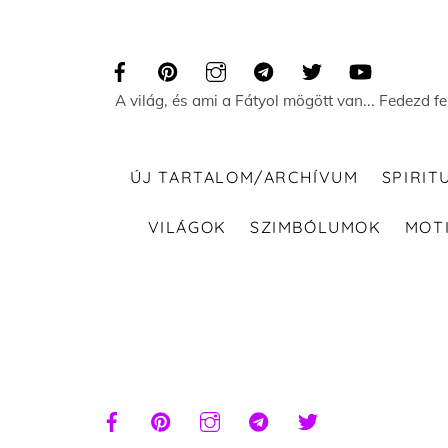
Skip
to
content
A világ, és ami a Fátyol mögött van... Fedezd f
ÚJ TARTALOM/ARCHÍVUM
SPIRIT
VILÁGOK
SZIMBÓLUMOK
MOT