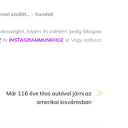
évvel ezelőtt… – Sandal/
ekességért, képért és videóért pedig látogass
Z
és
INSTAGRAMMUNKHOZ
is! Vagy iratkozz
Már 116 éve tilos autóval járni az
amerikai kisvárosban