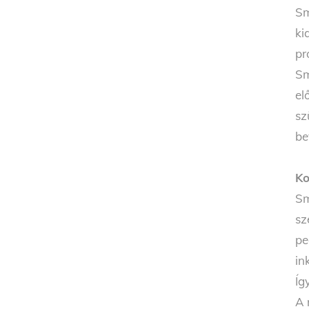
Sm
ki
pr
Sm
el
sz
be
Ko
Sm
sz
pe
in
Íg
A 