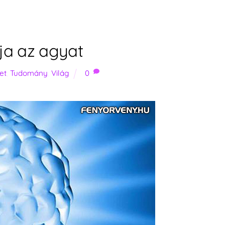
tja az agyat
et
,
Tudomány
,
Világ
0