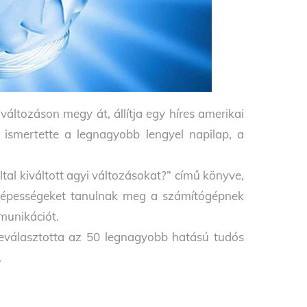
változáson megy át, állítja egy híres amerikai
 ismertette a legnagyobb lengyel napilap, a
ltal kiváltott agyi változásokat?” című könyve,
s képességeket tanulnak meg a számítógépnek
munikációt.
eválasztotta az 50 legnagyobb hatású tudós
.