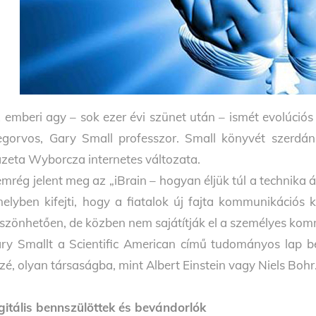
 emberi agy – sok ezer évi szünet után – ismét evolúciós 
egorvos, Gary Small professzor. Small könyvét szerdán
zeta Wyborcza internetes változata.
mrég jelent meg az „iBrain – hogyan éljük túl a technika á
elyben kifejti, hogy a fiatalok új fajta kommunikáció
szönhetően, de közben nem sajátítják el a személyes kom
ry Smallt a Scientific American című tudományos lap b
zé, olyan társaságba, mint Albert Einstein vagy Niels Bohr
gitális bennszülöttek és bevándorlók