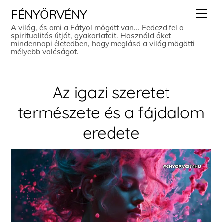
Skip
Men
FÉNYÖRVÉNY
to
A világ, és ami a Fátyol mögött van... Fedezd fel a
spiritualitás útját, gyakorlatait. Használd őket
content
mindennapi életedben, hogy meglásd a világ mögötti
mélyebb valóságot.
Az igazi szeretet
természete és a fájdalom
eredete