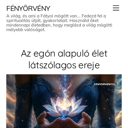
Skip
Men
FÉNYÖRVÉNY
to
A világ, és ami a Fátyol mögött van... Fedezd fel a
spiritualitás útját, gyakorlatait. Használd őket
content
mindennapi életedben, hogy meglásd a világ mögötti
mélyebb valóságot.
Az egón alapuló élet
látszólagos ereje