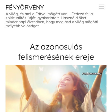
Skip
Men
FÉNYÖRVÉNY
to
A világ, és ami a Fátyol mögött van... Fedezd fel a
spiritualitás útját, gyakorlatait. Használd őket
content
mindennapi életedben, hogy meglásd a világ mögötti
mélyebb valóságot.
Az azonosulás
felismerésének ereje