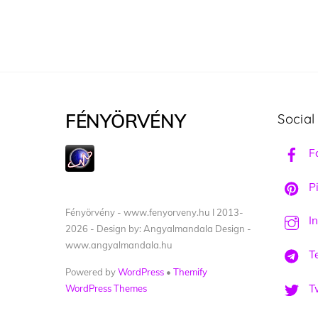
FÉNYÖRVÉNY
Social
F
Pi
Fényörvény - www.fenyorveny.hu I 2013-
I
2026 - Design by: Angyalmandala Design -
www.angyalmandala.hu
T
Powered by
WordPress
•
Themify
Tw
WordPress Themes