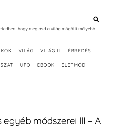
Search
 életedben, hogy meglásd a világ mögötti mélyebb
TKOK
VILÁG
VILÁG II.
ÉBREDÉS
ÁSZAT
UFO
EBOOK
ÉLETMÓD
s egyéb módszerei III – A