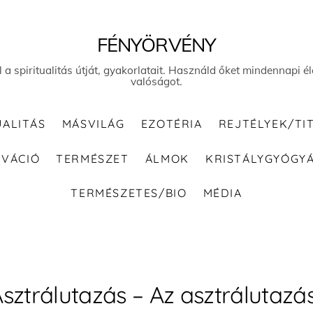
FÉNYÖRVÉNY
el a spiritualitás útját, gyakorlatait. Használd őket mindennapi
valóságot.
UALITÁS
MÁSVILÁG
EZOTÉRIA
REJTÉLYEK/TI
IVÁCIÓ
TERMÉSZET
ÁLMOK
KRISTÁLYGYÓGY
TERMÉSZETES/BIO
MÉDIA
sztrálutazás – Az asztrálutazá