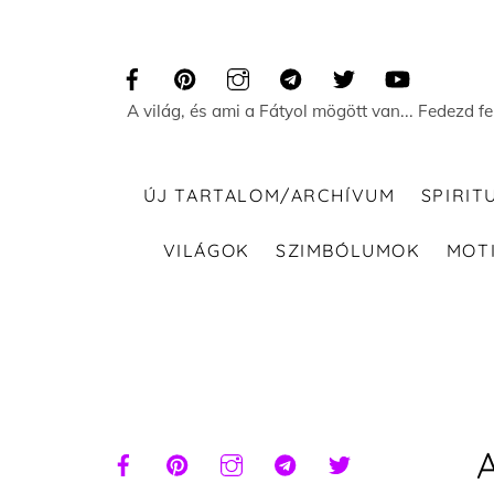
Skip
to
content
A világ, és ami a Fátyol mögött van... Fedezd f
ÚJ TARTALOM/ARCHÍVUM
SPIRIT
VILÁGOK
SZIMBÓLUMOK
MOT
A