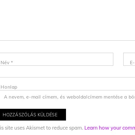
Név
*
E-
Honlap
A nevem, e-mail címem, és weboldalcímem mentése a b
is site uses Akismet to reduce spam.
Learn how your comme