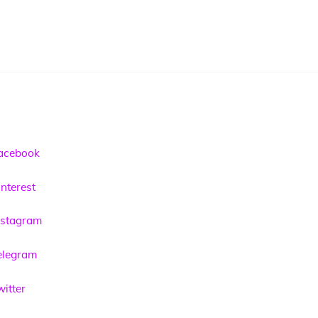
acebook
nterest
nstagram
elegram
itter