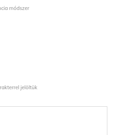
ancia módszer
akterrel jelöltük