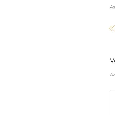
As
V
Az