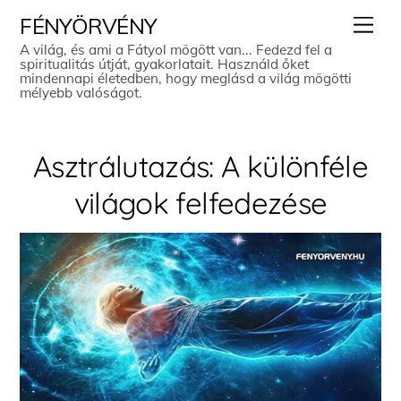
Skip
Men
FÉNYÖRVÉNY
to
A világ, és ami a Fátyol mögött van... Fedezd fel a
spiritualitás útját, gyakorlatait. Használd őket
content
mindennapi életedben, hogy meglásd a világ mögötti
mélyebb valóságot.
Asztrálutazás: A különféle
világok felfedezése