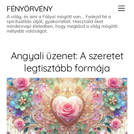
Skip
Men
FÉNYÖRVÉNY
to
A világ, és ami a Fátyol mögött van... Fedezd fel a
spiritualitás útját, gyakorlatait. Használd őket
content
mindennapi életedben, hogy meglásd a világ mögötti
mélyebb valóságot.
Angyali üzenet: A szeretet
legtisztább formája