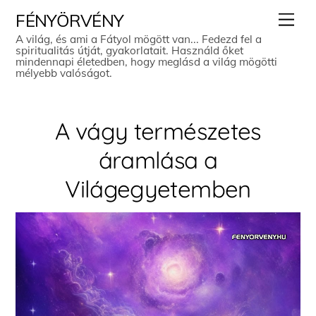
Skip
Men
FÉNYÖRVÉNY
to
A világ, és ami a Fátyol mögött van... Fedezd fel a
spiritualitás útját, gyakorlatait. Használd őket
content
mindennapi életedben, hogy meglásd a világ mögötti
mélyebb valóságot.
A vágy természetes
áramlása a
Világegyetemben