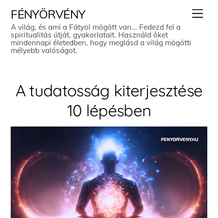
Skip
Men
FÉNYÖRVÉNY
to
A világ, és ami a Fátyol mögött van... Fedezd fel a
spiritualitás útját, gyakorlatait. Használd őket
content
mindennapi életedben, hogy meglásd a világ mögötti
mélyebb valóságot.
A tudatosság kiterjesztése
10 lépésben