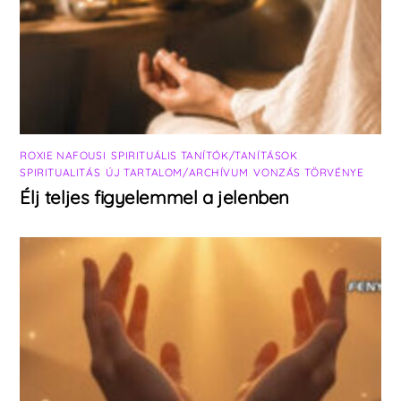
ROXIE NAFOUSI
,
SPIRITUÁLIS TANÍTÓK/TANÍTÁSOK
,
SPIRITUALITÁS
,
ÚJ TARTALOM/ARCHÍVUM
,
VONZÁS TÖRVÉNYE
Élj teljes figyelemmel a jelenben