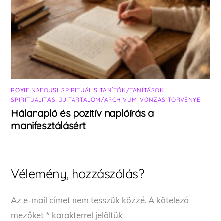
ROXIE NAFOUSI
,
SPIRITUÁLIS TANÍTÓK/TANÍTÁSOK
,
SPIRITUALITÁS
,
ÚJ TARTALOM/ARCHÍVUM
,
VONZÁS TÖRVÉNYE
Hálanapló és pozitív naplóírás a
manifesztálásért
Vélemény, hozzászólás?
Az e-mail címet nem tesszük közzé.
A kötelező
mezőket
*
karakterrel jelöltük