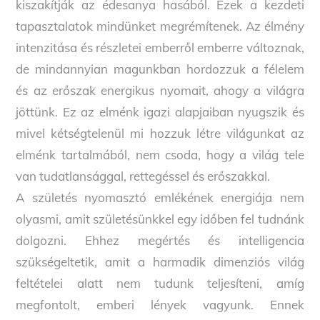
kiszakítják az édesanya hasából. Ezek a kezdeti
tapasztalatok mindünket megrémítenek. Az élmény
intenzitása és részletei emberről emberre változnak,
de mindannyian magunkban hordozzuk a félelem
és az erőszak energikus nyomait, ahogy a világra
jöttünk. Ez az elménk igazi alapjaiban nyugszik és
mivel kétségtelenül mi hozzuk létre világunkat az
elménk tartalmából, nem csoda, hogy a világ tele
van tudatlansággal, rettegéssel és erőszakkal.
A születés nyomasztó emlékének energiája nem
olyasmi, amit születésünkkel egy időben fel tudnánk
dolgozni. Ehhez megértés és intelligencia
szükségeltetik, amit a harmadik dimenziós világ
feltételei alatt nem tudunk teljesíteni, amíg
megfontolt, emberi lények vagyunk. Ennek