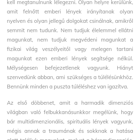
kell megtanulnunk lélegezni. Olyan helyre kerülünk,
amit felnőtt emberi lények irányítanak olyan
nyelven és olyan jellegű dolgokat csinálnak, amikről
semmit nem tudunk. Nem tudjuk élelemmel ellátni
magunkat, nem tudjuk megvédeni magunkat a
fizikai világ veszélyeitől vagy melegen tartani
magunkat ezen emberi lények segítsége nélkül.
Mélységesen befejezetlenek vagyunk. Hiányt
szenvedünk abban, ami szükséges a túlélésünkhöz.
Bennünk minden a puszta túléléshez van igazítva.
Az első döbbenet, amit a harmadik dimenziós
világban való felbukkanásunkkor megélünk, hogy
bár multidimenzionális, spirituális lények vagyunk,
mégis annak a traumának és sokknak a hatása