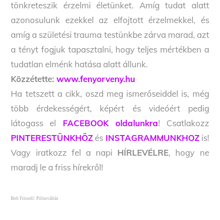
tönkreteszik érzelmi életünket. Amíg tudat alatt
azonosulunk ezekkel az elfojtott érzelmekkel, és
amíg a születési trauma testünkbe zárva marad, azt
a tényt fogjuk tapasztalni, hogy teljes mértékben a
tudatlan elménk hatása alatt állunk.
Közzétette:
www.fenyorveny.hu
Ha tetszett a cikk, oszd meg ismerőseiddel is, még
több érdekességért, képért és videóért pedig
látogass el
FACEBOOK oldalunkra
! Csatlakozz
PINTERESTÜNKHÖZ
és
INSTAGRAMMUNKHOZ
is!
Vagy iratkozz fel a napi
HÍRLEVÉLRE
, hogy ne
maradj le a friss hírekről!
Bob Frissell: Pólusváltás