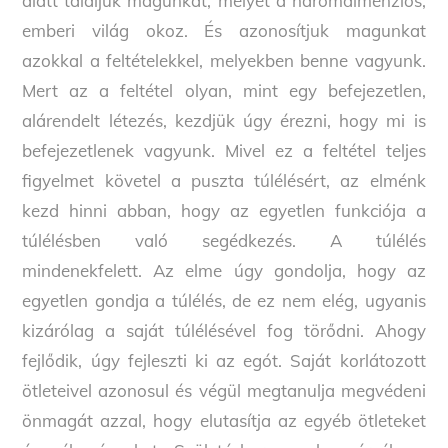
alatt találjuk magunkat, melyet a háromdimenziós,
emberi világ okoz. És azonosítjuk magunkat
azokkal a feltételekkel, melyekben benne vagyunk.
Mert az a feltétel olyan, mint egy befejezetlen,
alárendelt létezés, kezdjük úgy érezni, hogy mi is
befejezetlenek vagyunk. Mivel ez a feltétel teljes
figyelmet követel a puszta túlélésért, az elménk
kezd hinni abban, hogy az egyetlen funkciója a
túlélésben való segédkezés. A túlélés
mindenekfelett. Az elme úgy gondolja, hogy az
egyetlen gondja a túlélés, de ez nem elég, ugyanis
kizárólag a saját túlélésével fog törődni. Ahogy
fejlődik, úgy fejleszti ki az egót. Saját korlátozott
ötleteivel azonosul és végül megtanulja megvédeni
önmagát azzal, hogy elutasítja az egyéb ötleteket