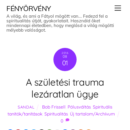
Skip
Men
FÉNYÖRVÉNY
to
A világ, és ami a Fátyol mögött van... Fedezd fel a
spiritualitás útját, gyakorlatait. Használd őket
content
mindennapi életedben, hogy meglásd a világ mögötti
mélyebb valóságot.
2016
08
01
A születési trauma
lezáratlan ügye
Bob Frissell
,
Pólusváltás
,
Spirituális
SANDAL
tanítók/tanítások
,
Spiritualitás
,
Új tartalom/Archívum
0