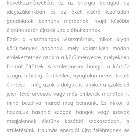
következményeként ez az energia beragad az
idegszálainkban és az őket kísérő lezáratlan
gondolatok bennünk maradnak, majd későbbi
életünk során újra és újra előbukkannak.
Ezek a visszhangok visszatérnek, mikor olyan
körülmények adódnak, mely valamilyen módon
emlékeztetnek azokra a körülményekre, melyekben
formát öltöttek. A szülészorvos hangja, a kórház
szaga, a hideg, érzéketlen, nyugtalan orvosi kezek
érintése – még azok a dolgok is, amiket a szülésnél
jelen lévő orvosok vagy más emberek mondtak –,
mind bezárva marad meg bennünk. És mikor a
hozzájuk hasonló szagok, hangok vagy szavak
megjelennek életünk későbbi szakaszában, a
születésünk traumás energiái újra felébrednek és