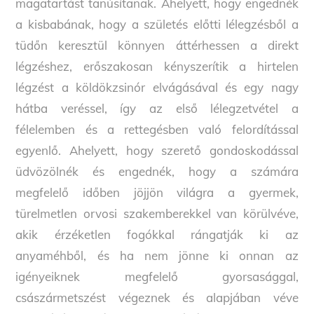
magatartást tanúsítanak. Ahelyett, hogy engednék
a kisbabának, hogy a születés előtti lélegzésből a
tüdőn keresztül könnyen áttérhessen a direkt
légzéshez, erőszakosan kényszerítik a hirtelen
légzést a köldökzsinór elvágásával és egy nagy
hátba veréssel, így az első lélegzetvétel a
félelemben és a rettegésben való felordítással
egyenlő. Ahelyett, hogy szerető gondoskodással
üdvözölnék és engednék, hogy a számára
megfelelő időben jöjjön világra a gyermek,
türelmetlen orvosi szakemberekkel van körülvéve,
akik érzéketlen fogókkal rángatják ki az
anyaméhből, és ha nem jönne ki onnan az
igényeiknek megfelelő gyorsasággal,
császármetszést végeznek és alapjában véve