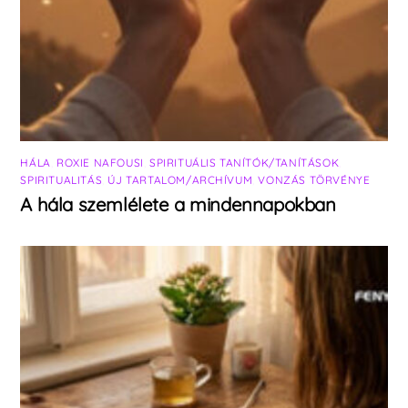
HÁLA
,
ROXIE NAFOUSI
,
SPIRITUÁLIS TANÍTÓK/TANÍTÁSOK
,
SPIRITUALITÁS
,
ÚJ TARTALOM/ARCHÍVUM
,
VONZÁS TÖRVÉNYE
A hála szemlélete a mindennapokban