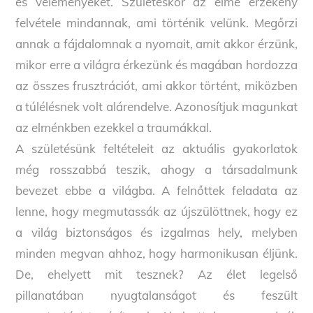
és véleményeket. Születéskor az elme érzékeny
felvétele mindannak, ami történik velünk. Megőrzi
annak a fájdalomnak a nyomait, amit akkor érzünk,
mikor erre a világra érkezünk és magában hordozza
az összes frusztrációt, ami akkor történt, miközben
a túlélésnek volt alárendelve. Azonosítjuk magunkat
az elménkben ezekkel a traumákkal.
A születésünk feltételeit az aktuális gyakorlatok
még rosszabbá teszik, ahogy a társadalmunk
bevezet ebbe a világba. A felnőttek feladata az
lenne, hogy megmutassák az újszülöttnek, hogy ez
a világ biztonságos és izgalmas hely, melyben
minden megvan ahhoz, hogy harmonikusan éljünk.
De, ehelyett mit tesznek? Az élet legelső
pillanatában nyugtalanságot és feszült