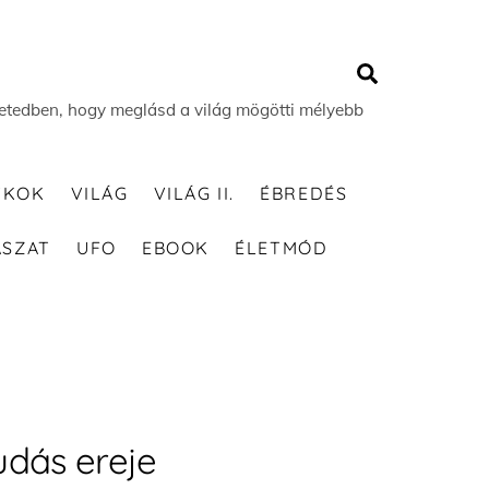
Search
 életedben, hogy meglásd a világ mögötti mélyebb
TKOK
VILÁG
VILÁG II.
ÉBREDÉS
ÁSZAT
UFO
EBOOK
ÉLETMÓD
tudás ereje