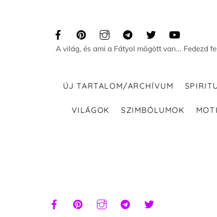
Skip
to
content
A világ, és ami a Fátyol mögött van... Fedezd f
ÚJ TARTALOM/ARCHÍVUM
SPIRIT
VILÁGOK
SZIMBÓLUMOK
MOT