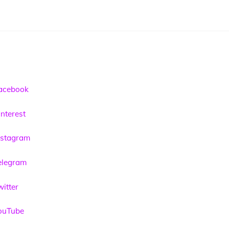
acebook
nterest
nstagram
elegram
itter
ouTube