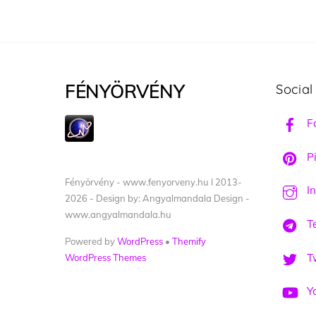
FÉNYÖRVÉNY
Social
F
Pi
Fényörvény - www.fenyorveny.hu I 2013-
I
2026 - Design by: Angyalmandala Design -
www.angyalmandala.hu
T
Powered by
WordPress
•
Themify
Tw
WordPress Themes
Y