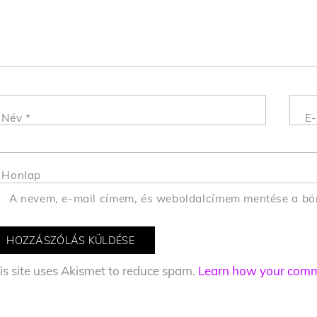
Név
*
E-
Honlap
A nevem, e-mail címem, és weboldalcímem mentése a b
is site uses Akismet to reduce spam.
Learn how your comme