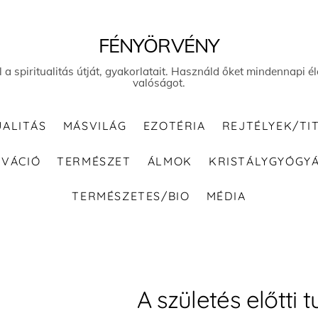
FÉNYÖRVÉNY
el a spiritualitás útját, gyakorlatait. Használd őket mindennapi
valóságot.
UALITÁS
MÁSVILÁG
EZOTÉRIA
REJTÉLYEK/TI
IVÁCIÓ
TERMÉSZET
ÁLMOK
KRISTÁLYGYÓGY
TERMÉSZETES/BIO
MÉDIA
A születés előtti 